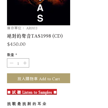
庫存單位： AR003
絕對的聲音TAS1998 (CD)
價
$450.00
格
數量
*
放入購物車 Add to Cart
■ 試 聽 Listen to Samples ■
挑 戰 最 挑 剔 的 耳 朵