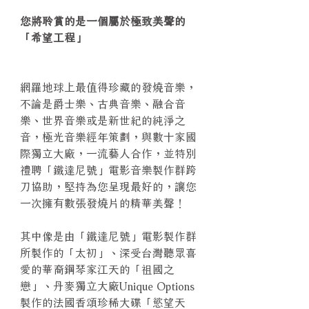
您將聆賞的是一個屬於極致美聲的
「希望工程」
網羅地球上最值得珍藏的發燒音樂，
不論是爵士樂、古典音樂、融合音
樂、世界音樂或是新世紀的純淨之
音，極光音樂經年策劃，與數十家國
際獨立大廠，一流藝人合作，並特別
禮聘「鐵達尼號」電影音樂製作群跨
刀協助，堅持為您呈現最好的，讓您
一次擁有數張發燒片的精華美聲！
其中像是由「鐵達尼號」電影製作群
所製作的「太初」、深受台灣聽眾喜
愛的華裔鋼琴家江天的「祖國之
戀」、丹麥獨立大廠Unique Options
製作的法國香頌珍稀大碟「慾望天