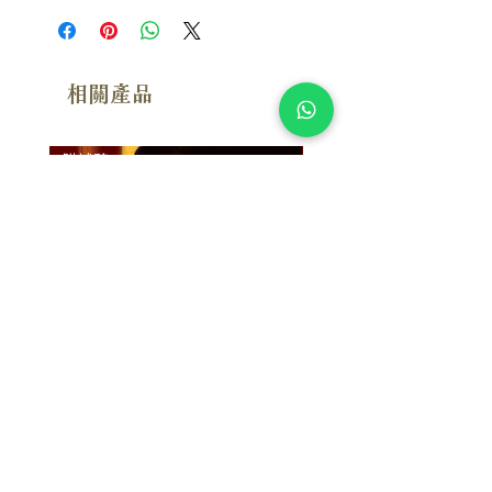
相關產品
附試聽
附試聽
Susan Wong：靠近你（25週年紀
Susan Wong：靠近你（
念版） (SACD) 【Evosound】
念版） (MQA-CD) 【Evos
價格
價格
$950.00
$700.00