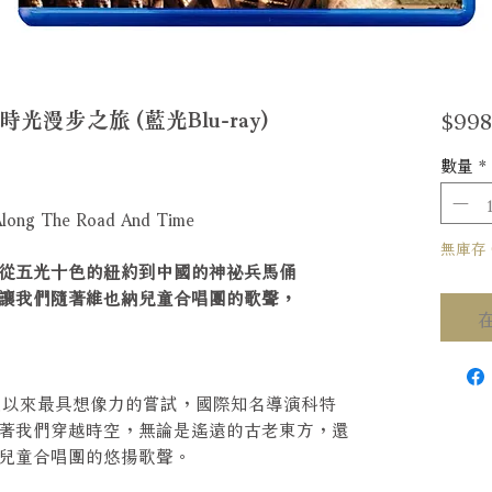
$998
漫步之旅 (藍光Blu-ray)
數量
*
s Along The Road And Time
無庫存 Ou
從五光十色的紐約到中國的神祕兵馬俑
讓我們隨著維也納兒童合唱團的歌聲，
史以來最具想像力的嘗試，國際知名導演科特
著我們穿越時空，無論是遙遠的古老東方，還
兒童合唱團的悠揚歌聲。