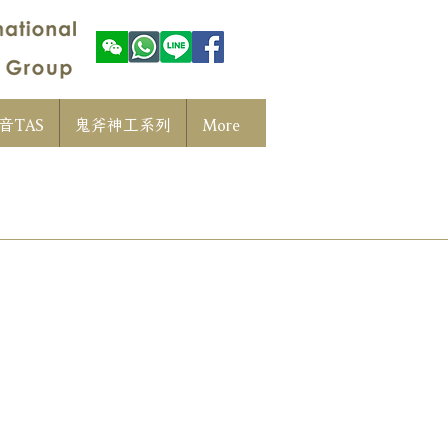
音TAS
鬼斧神工系列
More