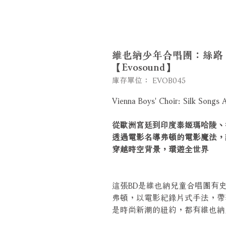
維也納少年合唱團：絲路 時光
【Evosound】
庫存單位： EVOB045
Vienna Boys' Choir: Silk Song
從歐洲宮廷到印度泰姬瑪哈陵、
透過電影名導弗頓的電影魔法，
穿越時空背景，環遊全世界
這張BD是維也納兒童合唱團有
弗頓，以電影紀錄片式手法，帶
是時尚新潮的紐約，都有維也納