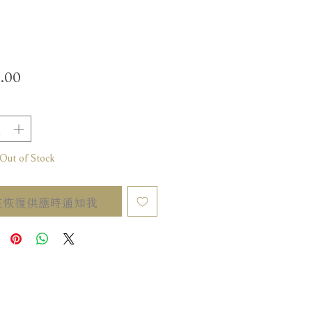
價
.00
格
t of Stock
在恢復供應時通知我