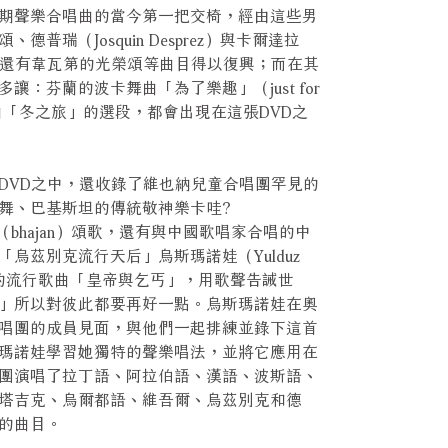
期聲樂合唱曲的當今第一把交椅，經由這些男
普瑞（Josquin Desprez）與卡爾達拉
的經文歌，還有韋瓦第的光榮頌等曲目得以復興；而在其
：芬蘭的波卡舞曲「為了樂趣」（just for
曲「冬之旅」的選段，都會出現在這張DVD之
DVD之中，還收錄了維也納兒童合唱團罕見的
舞、巴基斯坦的傳統敬神樂卡哇?
揚（bhajan）頌歌，還有與中國歌唱家合唱的中
烏茲別克流行天后」烏斯瑪諾娃（Yulduz
哀愁的流行歌曲「皇帝與乞丐」，用歌聲告誡世
」所以對彼此都要再好一點。烏斯瑪諾娃在奧
唱團的成員見面，與他們一起排練並錄下這首
瑪諾娃學習她獨特的聲樂唱法，並將它應用在
團演唱了拉丁語、阿拉伯語、漢語、波斯語、
塔吉克、烏爾都語、維吾爾、烏茲別克和德
的曲目。