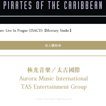
e In Prague (2SACD) 【Mercury Studio】
快速瀏覽
放入購物車
極光音樂／太古國際
Aurora Music International
TAS Entertainment Group
CD / SACD / Vinyl LP / MQA-CD / HQCD / Blu-ray / DVD