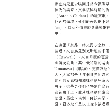
維也納兒童合唱團是當今演唱早
孩們的美聲，文藝復興時期的香頌、德
（Antonio Caldara）
他合唱領域，他們的表現也不遑多讓
fun），以及舒伯特經典藝術歌
中。
在這張「絲路：時光漫步之旅」
演唱：來自烏茲別克斯坦的求雨
（Qawwali）、來自印度的芭
國傳統歌曲。其中最特別的是由「
Usmanova）演唱的、充滿
人，大家都是「這個世界的過客
地利的克恩頓州和維也納兒童合
曲子。這些男孩們也特別向烏茲
這首曲子上。此片維也納兒童合
法語、馬拉、毛利、薩沃芬蘭、
語，很多幾乎是以往從未演唱過