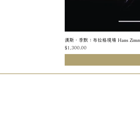
漢斯．季默：布拉格現場 Hans Zimmer: Liv
價格
$1,300.00