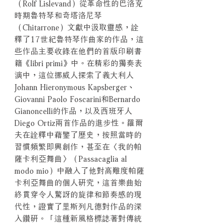
（Rolf Lislevand）從革命性的巴洛克
時期魯特琴和奇塔洛尼琴
（Chitarrone）文獻中汲取靈感，詮
釋了17世紀魯特琴作曲家的作品，這
些作品主要收錄在他們的首版印刷書
籍《libri primi》中。在精彩的獨奏表
演中，這位挪威人探索了義大利人
Johann Hieronymous Kapsberger、
Giovanni Paolo Foscarini和Bernardo
Gianoncelli的作品，以及西班牙人
Diego Ortiz兩首作品的進步性。羅爾
夫在詮釋中藉鑒了歷史，按照當時的
習慣頻繁即興創作，甚至在〈我的帕
薩卡利亞舞曲〉（Passacaglia al
modo mio）中融入了他對高難度帕薩
卡利亞舞曲的個人研究，這首樂曲始
終貫穿令人驚訝的旋律和節奏感的現
代性，證實了里斯列凡德對作品的深
入鑽研。「這種新風格標誌著對傳統