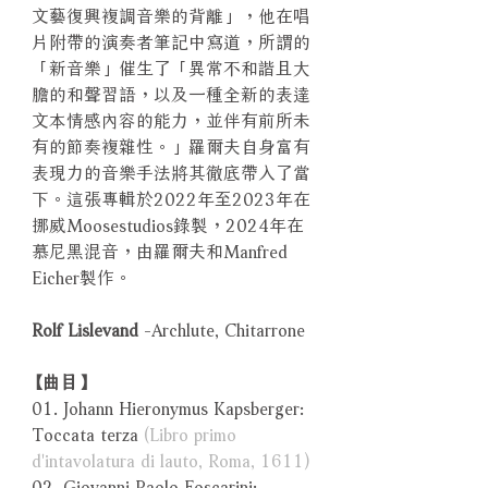
文藝復興複調音樂的背離」，他在唱
片附帶的演奏者筆記中寫道，所謂的
「新音樂」催生了「異常不和諧且大
膽的和聲習語，以及一種全新的表達
文本情感內容的能力，並伴有前所未
有的節奏複雜性。」羅爾夫自身富有
表現力的音樂手法將其徹底帶入了當
下。這張專輯於2022年至2023年在
挪威Moosestudios錄製，2024年在
慕尼黑混音，由羅爾夫和Manfred
Eicher製作。
Rolf Lislevand
-Archlute, Chitarrone
【曲目】
01. Johann Hieronymus Kapsberger:
Toccata terza
(Libro primo
d'intavolatura di lauto, Roma, 1611)
02. Giovanni Paolo Foscarini: