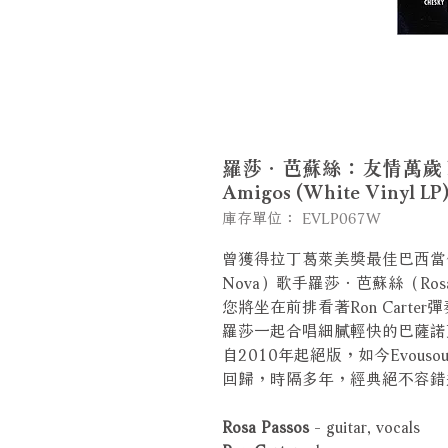
羅莎．芭蘇絲：友情萬歲 Rossa P
Amigos (White Vinyl L
庫存單位： EVLP067W
曾獲得拉丁葛萊美獎最佳巴西當代
Nova）歌手羅莎．芭蘇絲（Rosa 
您將坐在前排看著Ron Cart
羅莎一起合唱細膩輕快的巴薩諾瓦藝
自2010年起絕版，如今Evou
回歸，時隔多年，經典絕不容錯
Rosa Passos
- guitar, vocals