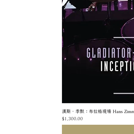
漢斯．季默：布拉格現場 Hans Zimmer: Liv
價格
$1,300.00