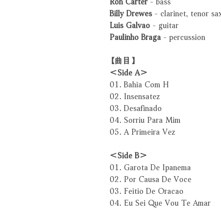
Ron Carter
- bass
Billy Drewes
- clarinet, tenor sa
Luis Galvao
- guitar
Paulinho Braga
- percussion
【曲目】
＜Side A＞
01. Bahia Com H
02. Insensatez
03. Desafinado
04. Sorriu Para Mim
05. A Primeira Vez
＜Side B＞
01. Garota De Ipanema
02. Por Causa De Voce
03. Feitio De Oracao
04. Eu Sei Que Vou Te Amar