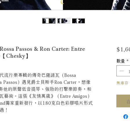
$1,6
assos & Ron Carter: Entre
P)【Chesky】
數量
*
流行樂專輯的傳奇巴薩諾瓦（Bossa
Passos）遇見爵士貝斯手Ron Carter，想像
無庫存 Ou
er彈奏他的原聲低音提琴、強勁的打擊樂節奏，和
術。這張《友情萬歲》（Entre Amigos）
sound獨家重新發行，以180克白色彩膠唱片形式
過！