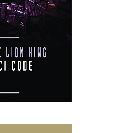
Susan Wong：靠近你（25週年紀
價格
$950.00