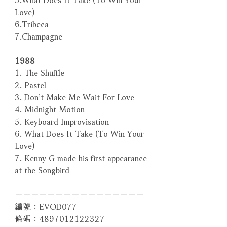
Love)
6.Tribeca
7.Champagne
1988
1. The Shuffle
2. Pastel
3. Don’t Make Me Wait For Love
4. Midnight Motion
5. Keyboard Improvisation
6. What Does It Take (To Win Your
Love)
7. Kenny G made his first appearance
at the Songbird
－－－－－－－－－－－－－－－－
編號：EVOD077
條碼：4897012122327