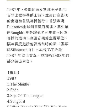
1987年，憂鬱的薩克斯風王子肯尼
吉登上蒙特勒爵士節，並藉此宣告他
的出道和首張專輯發行。首張專輯
Duotones全球銷售數百萬張，其中單
曲Songbird更是讓他名利雙收。因為
專輯的成功，也讓音樂節主辦單位，
隔年再度邀請他演出當時的第二張專
輯Silhouette曲目。本張DVD收錄
1987 年演出實況，並加錄1988年的
部分演出內容。
【曲目】
1987
1.The Shuffle
2.Sade
3.Slip Of The Tongue
4.Songbird
5.What Does It Take (To Win Your