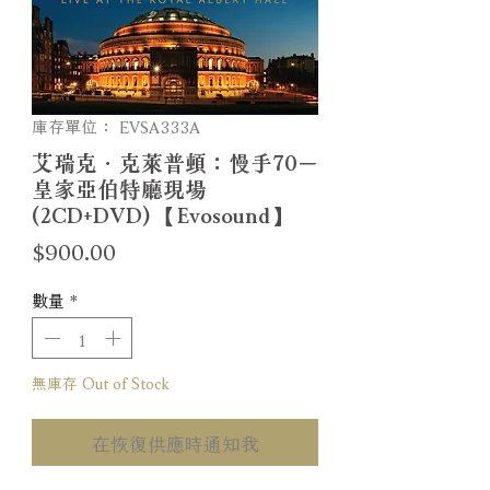
庫存單位： EVSA333A
艾瑞克．克萊普頓：慢手70－
皇家亞伯特廳現場
(2CD+DVD) 【Evosound】
價
$900.00
格
數量
*
無庫存 Out of Stock
在恢復供應時通知我