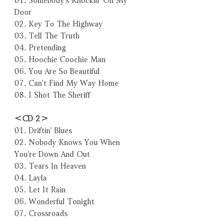
Door
02. Key To The Highway
03. Tell The Truth
04. Pretending
05. Hoochie Coochie Man
06. You Are So Beautiful
07. Can't Find My Way Home
08. I Shot The Sheriff
＜CD 2＞
01. Driftin' Blues
02. Nobody Knows You When
You're Down And Out
03. Tears In Heaven
04. Layla
05. Let It Rain
06. Wonderful Tonight
07. Crossroads