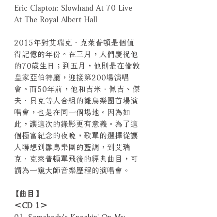
Eric Clapton: Slowhand At 70 Live
At The Royal Albert Hall
2015年對艾瑞克．克萊普頓是個值
得記憶的年份。在三月，人們慶祝他
的70歲生日；到五月，他則是在倫敦
皇家亞伯特廳，迎接第200場演唱
會。而50年前，他和吉米．佩吉、傑
夫．貝克等人合組的雛鳥樂團首場演
唱會，也是在同一個場地。因為如
此，讓這次的錄影更有意義。為了這
個極富紀念的夜晚，歌單的選擇從讓
人聯想到雛鳥樂團的藍調，到艾瑞
克．克萊普頓單飛後的經典曲目，可
謂為一窺大師音樂歷程的演唱會。
【曲目】
＜CD 1＞
01. Somebody's Knockin' On My