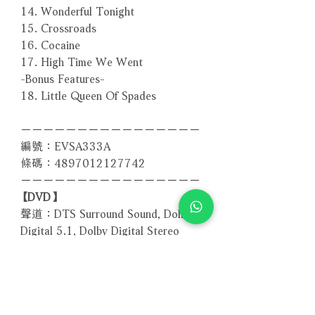
14. Wonderful Tonight
15. Crossroads
16. Cocaine
17. High Time We Went
-Bonus Features-
18. Little Queen Of Spades
－－－－－－－－－－－－－－－－
編號：EVSA333A
條碼：4897012127742
－－－－－－－－－－－－－－－－
【DVD】
聲道：DTS Surround Sound, Dolby
Digital 5.1, Dolby Digital Stereo
時間：123分鐘
螢幕比：16:9
區碼：全區
【藍光Blu-ray版本】