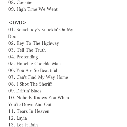
08. Cocaine
09. High Time We Went
＜DVD＞
01. Somebody's Knockin' On My
Door
02. Key To The Highway
03. Tell The Truth
04. Pretending
05. Hoochie Coochie Man
06. You Are So Beautiful
07. Can't Find My Way Home
08. I Shot The Sheriff
09. Driftin' Blues
10. Nobody Knows You When
You're Down And Out
11. Tears In Heaven
12. Layla
13. Let It Rain