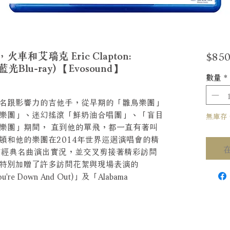
$850
艾瑞克 Eric Clapton:
c (藍光Blu-ray) 【Evosound】
數量
*
名跟影響力的吉他手，從早期的「雛鳥樂團」
樂團」、迷幻搖滾「鮮奶油合唱團」、「盲目
無庫存 Ou
樂團」期間， 直到他的單飛，都一直有著叫
頓和他的樂團在2014年世界巡迴演唱會的精
首經典名曲演出實況，並交叉剪接著精彩訪問
特別加贈了許多訪問花絮與現場表演的
ou're Down And Out)」及「Alabama