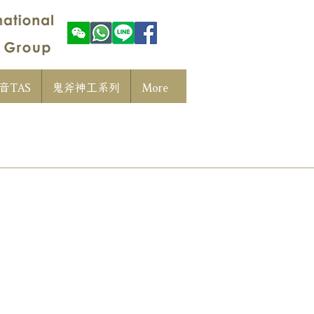
音TAS
鬼斧神工系列
More