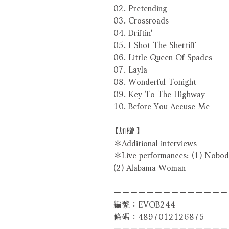
02. Pretending
03. Crossroads
04. Driftin'
05. I Shot The Sherriff
06. Little Queen Of Spades
07. Layla
08. Wonderful Tonight
09. Key To The Highway
10. Before You Accuse Me
【加贈】
＊Additional interviews
＊Live performances: (1) Nobo
(2) Alabama Woman
－－－－－－－－－－－－－－
編號：EVOB244
條碼：4897012126875
－－－－－－－－－－－－－－