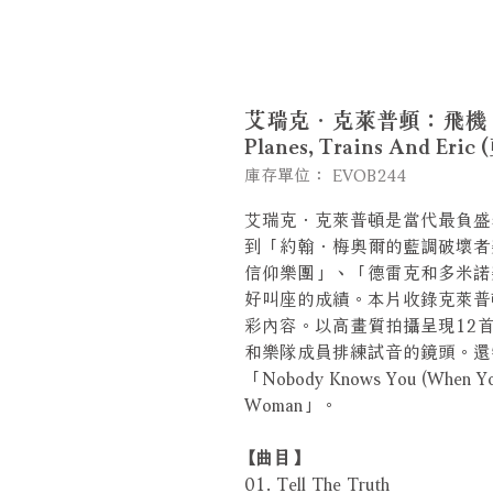
艾瑞克．克萊普頓：飛機，火車和
Planes, Trains And Eri
庫存單位： EVOB244
艾瑞克．克萊普頓是當代最負盛
到「約翰．梅奧爾的藍調破壞者
信仰樂團」、「德雷克和多米諾
好叫座的成績。本片收錄克萊普
彩內容。以高畫質拍攝呈現12
和樂隊成員排練試音的鏡頭。還
「Nobody Knows You (When Y
Woman」。
【曲目】
01. Tell The Truth