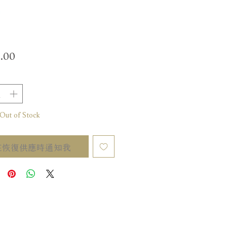
價
.00
格
t of Stock
在恢復供應時通知我