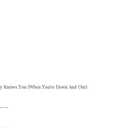
dy Knows You (When You're Down And Out)
－－
－－