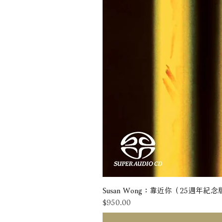
Susan Wong：靠近你（25週年紀念版） 
價格
$950.00