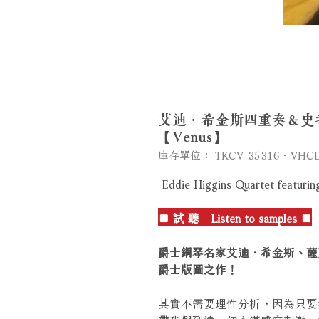
艾迪．希金斯四重奏＆史考
【Venus】
庫存單位： TKCV-35316．VHCD
Eddie Higgins Quartet featurin
■ 試 聽 Listen to samples ■
爵士鋼琴名家艾迪．希金斯、薩
爵士版圖之作！
其實不需要理性分析，因為只要