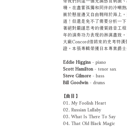
帶我們到達一個充滿感官刺激、
珊，在盡嘗孤獨和同伴的冷嘲熱
衝於懸崖邊又自由翱翔於海上。
道！但還是免不了需要分析一下
著絕對嚴謹思考的優質錄音工程
年的演奏功力表現的淋漓盡致。
大廠Concord借將來的史考
證。本張專輯榮獲日本專業爵士樂雜誌
Eddie Higgins
- piano
Scott Hamilton
- tenor sax
Steve Gilmore
- bass
Bill Goodwin
- drums
【曲目】
01. My Foolish Heart
02. Russian Lullaby
03. What Is There To Say
04. That Old Black Magic