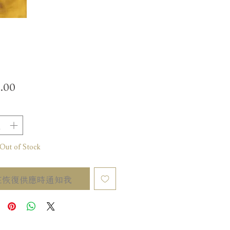
價
.00
格
t of Stock
在恢復供應時通知我