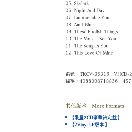
05. Skylark
06. Night And Day
07. Embraceable You
08. Am I Blue
09. These Foolish Things
10. The More I See You
11. The Song Is You
12. This Love Of Mine
－－－－－－－－－－－－－－
編號：TKCV-35316．VHCD-2
條碼：4988008718836．457
其他版本 More Formats
【限量2CD豪華決定盤】
【2Vinyl LP版本】