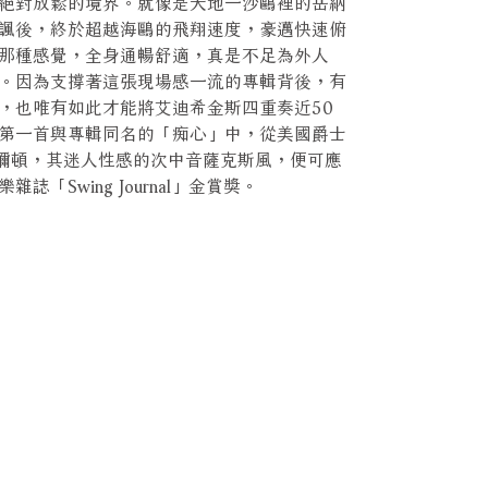
絕對放鬆的境界。就像是天地一沙鷗裡的岳納
諷後，終於超越海鷗的飛翔速度，豪邁快速俯
那種感覺，全身通暢舒適，真是不足為外人
。因為支撐著這張現場感一流的專輯背後，有
，也唯有如此才能將艾迪希金斯四重奏近50
第一首與專輯同名的「痴心」中，從美國爵士
特漢彌頓，其迷人性感的次中音薩克斯風，便可應
「Swing Journal」金賞獎。