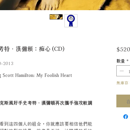
$520
特．漢彌頓：痴心 (CD)
數量
*
-2013
g Scott Hamilton: My Foolish Heart
無庫存 Ou
克斯風好手史考特．漢彌頓再次攜手強攻軟調
看到這四個人的組合，你就應該要相信他們能