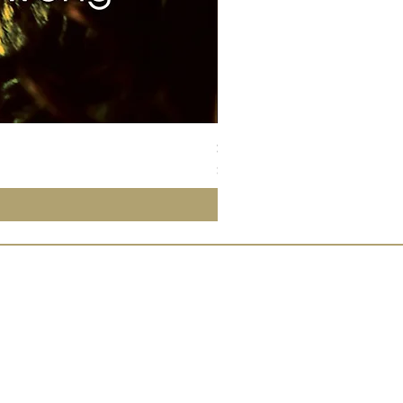
Susan Wong：靠近你（25週年紀
價格
$700.00