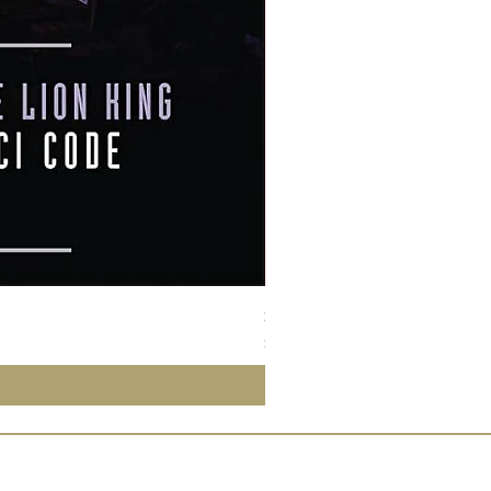
Susan Wong：靠近你（25週年紀
價格
$950.00