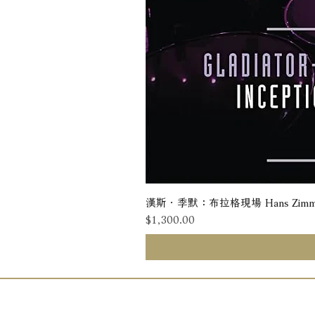
漢斯．季默：布拉格現場 Hans Zimmer: Liv
價格
$1,300.00