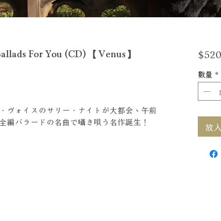
$520
llads For You (CD) 【Venus】
數量
*
．ヴォイスのサリー．ナイトが大都会、午前
全編バラードの名曲で囁き唄う名作誕生！
放入購