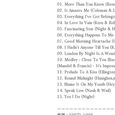
01. More Than You Know (Rose,
02. It Amazes Me (Coleman & L
03. Everything I've Got Belong
04. In Love In Vain (Kern & Rob
05. Fascinating Star (Night & 
06. Everything Happens To Me 
07. Good Morning Heartache (I
08. I Hadn't Anyone Till You (R
09. London By Night Is A Wonde
10. Medley : Close To You (Ba
(Mandel & Francis) - It's Impos
11. Prelude To A Kiss (Ellington
12. Round Midnight (Hanighen,
13. Blame It On My Youth (Hey
14. Speak Low (Nash & Wail)
15. Yes I Do (Night)
－－－－－－－－－－－－－－
編號：VHCD-1098