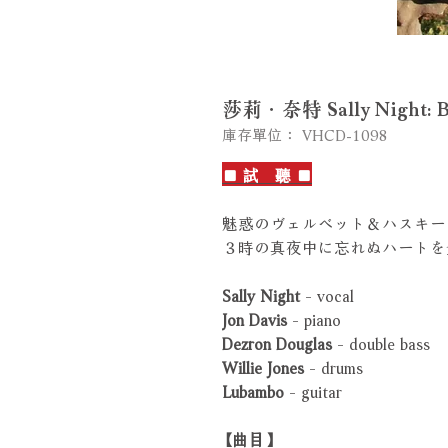
莎莉．奈特 Sally Night: Ba
庫存單位： VHCD-1098
■ 試 聽 ■
魅惑のヴェルベット＆ハスキー
３時の真夜中に忘れぬハートを
Sally Night
- vocal
Jon Davis
- piano
Dezron Douglas
- double bass
Willie Jones
- drums
Lubambo
- guitar
【曲目】