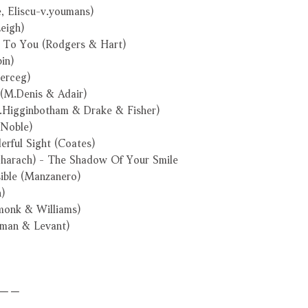
 Eliscu-v.youmans)
eigh)
s To You (Rodgers & Hart)
in)
Herceg)
(M.Denis & Adair)
.Higginbotham & Drake & Fisher)
.Noble)
rful Sight (Coates)
charach) - The Shadow Of Your Smile
sible (Manzanero)
)
monk & Williams)
man & Levant)
－－