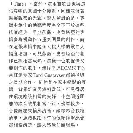
「Time」。當然，這兩首歌曲也與這
張專輯的意圖十分接近，同樣散發著
溫馨親密的光輝。讓人驚訝的是，專
輯中創作的動聽程度完全不下於這些
搖滾經典！早期莎薇．史蕾塔亞的專
輯多為慢動作五重奏團員的創作，而
在這張專輯中她個人挑大樑的歌曲大
幅度增加，可見莎薇．史蕾塔亞的創
作已經相當成熟。這樣一位歌聲佳又
能創作的歌手，無怪乎連ECM旗下的
當紅鋼琴家Tord Gustavsen都選擇與
之長期合作。 雖然是在家中錄製的專
輯，背景雜音居然相當低，可見得居
住環境應該相當的安靜。小空間近距
離的錄音效果相當不錯，殘響較少，
音像聽起來輪廓清晰，鋼琴琴音顆粒
清晰，連踏板踏下時的低頻撞擊感覺
都相當清楚，讓人感覺如臨現場。