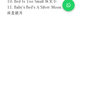
10. Bed Is Too Small 床太小
11. Baby’s Bed’s A Silver Moon 嬰兒
床是銀月
12. Leave Me Here 留我在此
13. Oh, Sweetly 喔，甜美的
14. Never Forget The Good Ones 好
事永不忘
－－－－－－－－－－－－－－－－
編號：CLP CD 104
條碼：7042880071049
相關產品
附試聽
附試聽