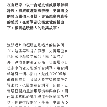
在自己家中以一台老史坦威鋼琴伴奏
錄製，挪威歌壇新秀莎薇．史蕾塔亞
的第五張個人專輯，充滿親密與直接
的感受，在簡單卻充滿意境的編曲
下，藏著溫暖動人的歌與故事。
這張唱片的標題正是唱片的精神所
在：這張專輯是在莎薇．史蕾塔亞自
己的家中錄製完成的！除了演唱之
外，連演奏的都是莎薇．史蕾塔亞自
己家中的老史坦威平台鋼琴。這台鋼
琴還有一個小插曲，是她在2005年
贏得挪威爵士音樂大賽首獎後拿獎金
買來的。也因為這台鋼琴，莎薇．史
蕾塔亞開始重拾鋼琴演奏與創作，因
此這張專輯的誕生與這台鋼琴關係密
切。也在這段期間，莎薇．史蕾塔亞