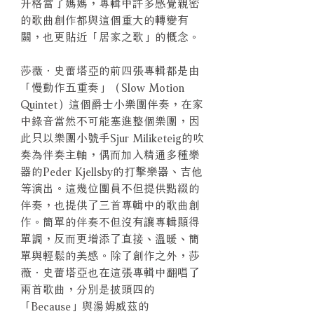
升格當了媽媽，專輯中許多感覺親密
的歌曲創作都與這個重大的轉變有
關，也更貼近「居家之歌」的概念。
莎薇．史蕾塔亞的前四張專輯都是由
「慢動作五重奏」（Slow Motion
Quintet）這個爵士小樂團伴奏，在家
中錄音當然不可能塞進整個樂團，因
此只以樂團小號手Sjur Miliketeig的吹
奏為伴奏主軸，偶而加入精通多種樂
器的Peder Kjellsby的打擊樂器、吉他
等演出。這幾位團員不但提供點綴的
伴奏，也提供了三首專輯中的歌曲創
作。簡單的伴奏不但沒有讓專輯顯得
單調，反而更增添了直接、溫暖、簡
單與輕鬆的美感。除了創作之外，莎
薇．史蕾塔亞也在這張專輯中翻唱了
兩首歌曲，分別是披頭四的
「Because」與湯姆威茲的