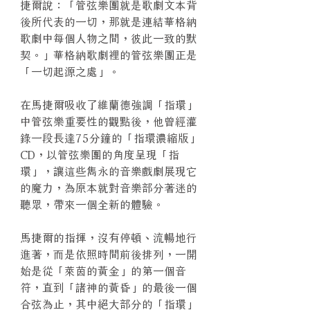
捷爾說：「管弦樂團就是歌劇文本背
後所代表的一切，那就是連結華格納
歌劇中每個人物之間，彼此一致的默
契。」華格納歌劇裡的管弦樂團正是
「一切起源之處」。
在馬捷爾吸收了維蘭德強調「指環」
中管弦樂重要性的觀點後，他曾經灌
錄一段長達75分鐘的「指環濃縮版」
CD，以管弦樂團的角度呈現「指
環」，讓這些雋永的音樂戲劇展現它
的魔力，為原本就對音樂部分著迷的
聽眾，帶來一個全新的體驗。
馬捷爾的指揮，沒有停頓、流暢地行
進著，而是依照時間前後排列，一開
始是從「萊茵的黃金」的第一個音
符，直到「諸神的黃昏」的最後一個
合弦為止，其中絕大部分的「指環」