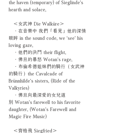
the haven (temporary) of Sieglinde’s
hearth and solace,
＜女武神 Die Walküre＞
．在音樂中 我們「看見」他的深情
眼眸 in the sound code, we ‘see’ his
loving gaze,
．他們的決鬥 their flight,
．佛旦的暴怒 Wotan’s rage,
．布倫希德姐妹們的騎行（女武神
的騎行）the Cavalcade of
Brünnhilde’s sisters, (Ride of the
Valkyries)
．佛旦向最深愛的女兒道
別 Wotan’s farewell to his favorite
daughter, (Wotan’s Farewell and
Magic Fire Music)
＜齊格飛 Siegfried＞