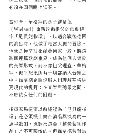
必須在四個晚上演奏。
當理查．華格納的孫子維蘭德
（Wieland）重新改編祖父的歌劇鉅
作「尼貝龍指環」，以適合戰後德國
的演出時，他做了相當大膽的冒險。
他像是極簡抽象派藝術家一般，將這
齣四連篇歌劇重寫，成為他個人偏愛
的交響形式，而不像祖父理查．華格
納，似乎想把所有一切都納入音樂之
中。維蘭德企圖說服人們理解華格納
更現代的視野：在音樂與聽眾之間，
不應該有任何的阻礙。
指揮家馬捷爾以前總認為「尼貝龍指
環」是必須搬上舞台演唱與演奏的一
連串戲劇，也認為這套「整體藝術作
品」是不可褻瀆的。但維蘭德曾對馬