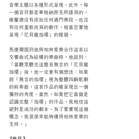
音樂主題以各種形式呈現。此外，每
一個音符都是華格納原先所譜寫的，
維蘭德沒有添加任何過門樂段，也沒
有任何重新改寫的動作，相當忠實地
呈現「尼貝龍指環」的樣貌。
馬捷爾提到他與柏林愛樂合作這首以
交響曲式為結構的樂曲時，他說到：
「當聽眾聽完這整首無言的「尼貝龍
指環」後，他一定會有個想法：如果
將「無言的指環」視為整體四齣歌劇
的前奏曲，這首作品的確呈現出一個
獨特的角度。當然，如果把它當做是
認識完整「指環」的作品，我相信這
絕對是成功的劇本。為了要實現這個
概念，我很榮幸能夠獲得柏林愛樂的
支持。」
【曲目】