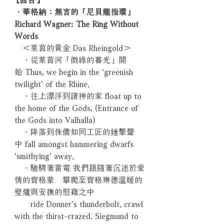
．華格納：無言的「尼貝龍指環」
Richard Wagner: The Ring Without
Words
＜萊茵的黃金 Das Rheingold＞
．從萊茵河「微綠的暮光」開
始 Thus, we begin in the ‘greenish
twilight’ of the Rhine,
．往上漂浮到諸神的家 float up to
the home of the Gods, (Entrance of
the Gods into Valhalla)
．降落到侏儒如同工匠的錘擊聲
中 fall amongst hammering dwarfs
‘smithying’ away,
．馳騁著雷電 我們跟隨著沉迷於愛
情的齊格蒙 攀爬至齊格琳德溫暖的
壁爐與安撫的慰藉之中
ride Donner’s thunderbolt, crawl
with the thirst-crazed. Siegmund to