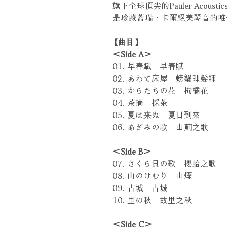
旗下全球頂尖的Pauler Aco
是珍藏蓋瑞．卡爾絕美琴音的唯
【曲目】
＜Side A＞
01. 早春賦 早春賦
02. あわて床屋 螃蟹理髮師
03. からたちの花 枸橘花
04. 茶摘 採茶
05. 夏は来ぬ 夏日到來
06. あざみの歌 山薊之歌
＜Side B＞
07. さくら貝の歌 櫻蛤之歌
08. 山のけむり 山煙
09. 古城 古城
10. 里の秋 故里之秋
＜Side C＞