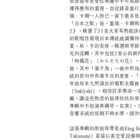
低音提琴是管弦樂團中不可或缺
獲得應有的重視。自從錄音盛行
瑞．卡爾一人而已，留下最多低
「日本之歌」後，蓋瑞．卡爾與老搭
2》，精選了21首大家耳熟能詳
的歌唱性展現日本傳統曲調獨特
夏、秋、冬的安排，精選與季節
光的流轉。其中包括2首山田耕
「枸橘花」（からたちの花），
曲，其中「濱千鳥」一曲中所指
統的俳句中有著冬日的意象。「
年由坂本九所演出的電影主題曲
（Sukiyaki），相信許多
編，讓這些熟悉的旋律欣欣向榮，充
專輯中不但演奏鋼琴，在第1、
音響系統的低頻不夠水準，請勿
這張專輯的原始母帶是由King Re
Takanami）直接以真空管