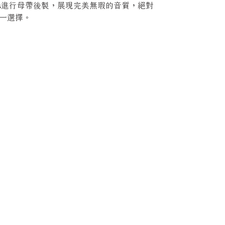
ustics進行母帶後製，展現完美無瑕的音質，絕對
一選擇。