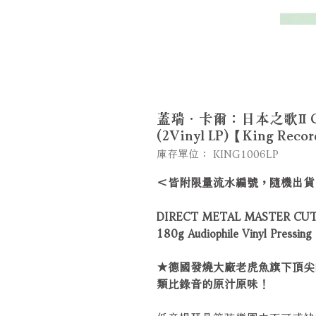
蓋瑞．卡爾：日本之歌Ⅱ Gary Ka
(2Vinyl LP)【King Reco
庫存單位： KING1006LP
＜皆附限量流水編號，隨機出貨
DIRECT METAL MASTER CUT
180g Audiophile Vinyl Pressing
★德國發燒大廠老虎魚旗下頂尖的Pa
類比錄音的原汁原味！