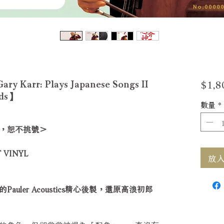
$1,8
rr: Plays Japanese Songs II
rds】
數量
*
，恕不挑號＞
 VINYL
放入購
uler Acoustics精心後製，還原高浪初郎