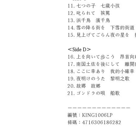
11. 七つの子 七歲小孩
12. 叱られて 挨罵
13. 浜千鳥 濱千鳥
14. 雪の降る街を 下雪的街道
15. 見上げてごらん夜の星を
＜Side D＞
16. 上を向いて歩こう 昂首向
17. 南国土佐を後にして 離
18. ここに幸あり 我的小確幸
19. 夜明けのうた 黎明之歌
20. 故郷 故鄉
21. ゴンドラの唄 船歌
－－－－－－－－－－－－－
編號：KING1006LP
條碼：4716306186282