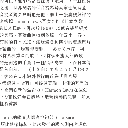
的角色，但卻常常被視為「配角」，一直沒有
之後，世界聞名的低音提琴獨奏家也只有蓋
音提琴獨奏專輯也是他。繼上一張廣獲好評的
檔Harmon Lewis再次合作《日本之歌
的日本民謠，再次於1998年以低音提琴絕美
的美感。專輯曲目特別依照一年四季，春、
有關的日本民謠，讓您體會到四季的變遷與時
筰譜曲的「螃蟹理髮師」（あわて床屋）與
3首八洲秀章的歌曲，2首弘田龍太郎的歌
的是河邊的千鳥（一種鴴科鳥類），在日本傳
昂首向前走」（上を向いて步こう）是1962
，後來在日本海外發行時改為「壽喜燒」
樂迷一定都聽過。所有曲目經過蓋瑞．卡爾的巧手改
滿嶄新的生命力。Harmon Lewis在這張
7、9首也彈奏管風琴，展現磅礡的氣勢，如果
輕易嘗試！
cords的錄音大師高浪初郎（Hatsuro
設備與類比盤帶錄製，此次發行的版本則由老虎魚