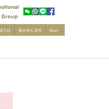
音TAS
鬼斧神工系列
More