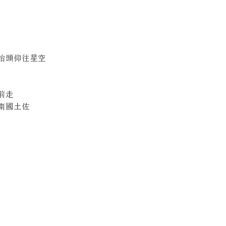
 抬頭仰往星空
前走
開南國土佐