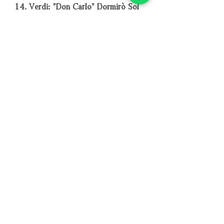
14. Verdi: "Don Carlo" Dormirò Sol
Nel Manto Mio Regal
威爾第《唐．卡羅》： 我將裹著
國王的衣衾獨眠
15. Bellini / Bottesini: "Fantasie
Sonnambula"
貝里尼《夢遊女》：幻想曲
16. Mozart: "Die Zauberflöte" In
Diesen Heil'gen Hallen
莫札特《魔笛》：在城牆環繞的
聖地
－－－－－－－－－－－－－－－－
編號：KING1005SA
條碼：4716306186251