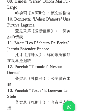
09. Händel: "Serse" Ombra Mai Fu -
Largo
韓德爾《塞爾斯》：懷念的樹蔭
10. Donizetti: "L'elisir D'amore" Una
Furtiva Lagrima
董尼采第《愛情靈藥》：一滴美
妙的情淚
11. Bizet: "Les Pêcheurs De Perles"
Jecrois Entendre Encore
比才《採珠人》：妳的歌聲依然
在我耳邊迴繞
12. Puccini: "Turandot" Nessun
Dorma!
普契尼《杜蘭朵》：公主徹夜未
眠
13. Puccini: "Tosca" E Lucevan Le
Stele
普契尼《托斯卡》：今夜星光燦
爛