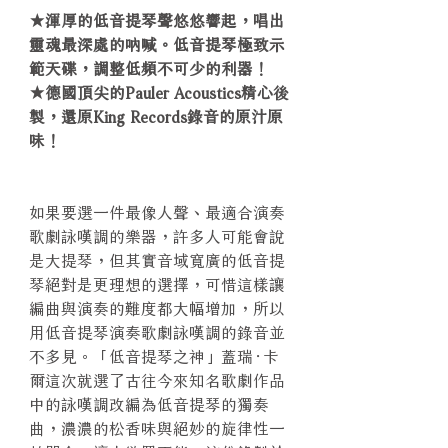
★渾厚的低音提琴聲悠悠響起，唱出
靈魂最深處的吶喊。低音提琴極致示
範天碟，調整低頻不可少的利器！
★德國頂尖的Pauler Acoustics精心後
製，還原King Records錄音的原汁原
味！
如果要選一件最像人聲、最適合演奏
歌劇詠嘆調的樂器，許多人可能會說
是大提琴，但其實音域寬廣的低音提
琴絕對是更理想的選擇，可惜這樣讓
編曲與演奏的難度都大幅增加，所以
用低音提琴演奏歌劇詠嘆調的錄音並
不多見。「低音提琴之神」蓋瑞‧卡
爾這次就選了古往今來知名歌劇作品
中的詠嘆調改編為低音提琴的獨奏
曲，濃濃的松香味與絕妙的旋律性一