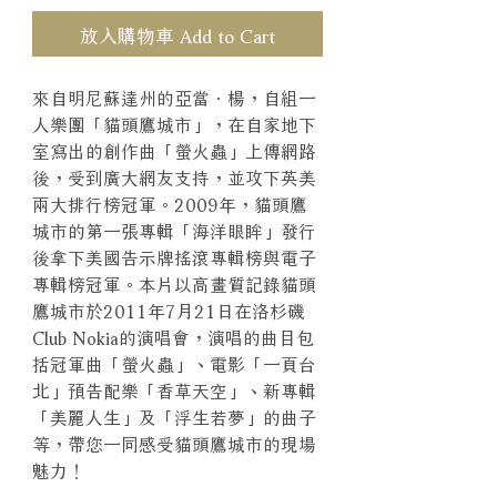
放入購物車 Add to Cart
來自明尼蘇達州的亞當．楊，自組一
人樂團「貓頭鷹城市」，在自家地下
室寫出的創作曲「螢火蟲」上傳網路
後，受到廣大網友支持，並攻下英美
兩大排行榜冠軍。2009年，貓頭鷹
城市的第一張專輯「海洋眼眸」發行
後拿下美國告示牌搖滾專輯榜與電子
專輯榜冠軍。本片以高畫質記錄貓頭
鷹城市於2011年7月21日在洛杉磯
Club Nokia的演唱會，演唱的曲目包
括冠軍曲「螢火蟲」、電影「一頁台
北」預告配樂「香草天空」、新專輯
「美麗人生」及「浮生若夢」的曲子
等，帶您一同感受貓頭鷹城市的現場
魅力！