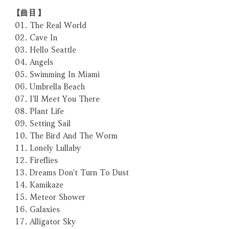
【曲目】
01. The Real World
02. Cave In
03. Hello Seattle
04. Angels
05. Swimming In Miami
06. Umbrella Beach
07. I'll Meet You There
08. Plant Life
09. Setting Sail
10. The Bird And The Worm
11. Lonely Lullaby
12. Fireflies
13. Dreams Don't Turn To Dust
14. Kamikaze
15. Meteor Shower
16. Galaxies
17. Alligator Sky