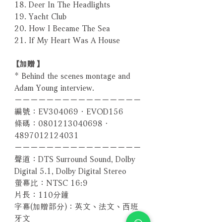
18. Deer In The Headlights
19. Yacht Club
20. How I Became The Sea
21. If My Heart Was A House
【加贈】
* Behind the scenes montage and
Adam Young interview.
－－－－－－－－－－－－－－－－
編號：EV304069．EVOD156
條碼：0801213040698．
4897012124031
－－－－－－－－－－－－－－－－
聲道：DTS Surround Sound, Dolby
Digital 5.1, Dolby Digital Stereo
螢幕比：NTSC 16:9
片長：110分鐘
字幕(加贈部分)：英文、法文、西班
牙文