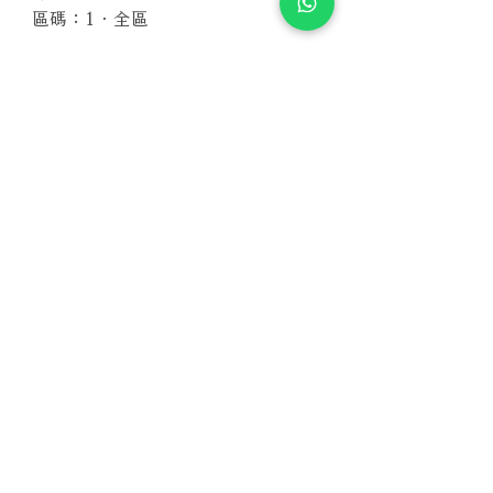
區碼：1．全區
相關產品
附試聽
附試聽
Susan Wong：靠近你（25週年紀
Susan Wong：靠近你（