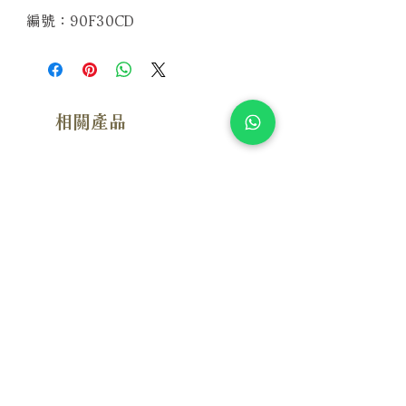
編號：90F30CD
相關產品
附試聽
漢斯．季默：布拉格現場 Hans
Susan Wong：靠近你（