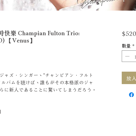
$520
hampian Fulton Trio:
CD) 【Venus】
數量
*
ジャズ．シンガー、”チャンピアン．フルト
放入購
アルバムを聴けば、誰もがその本格派のジャ
らに新人であることに驚いてしまうだろう。
l