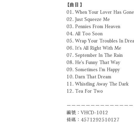
【曲目】
01. When Your Lover Has Gone
02. Just Squeeze Me
03. Pennies From Heaven
04. All Too Soon
05. Wrap Your Troubles In Dre
06. It's All Right With Me
07. September In The Rain
08. He's Funny That Way
09. Sometimes I'm Happy
10. Darn That Dream
11. Whistling Away The Dark
12. Tea For Two
－－－－－－－－－－－－－－
編號：VHCD-1012
條碼：4571292510127