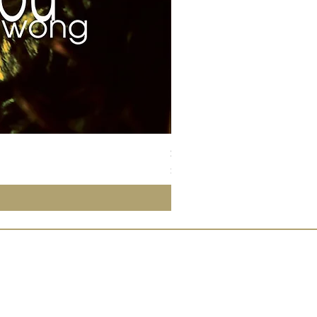
Susan Wong：靠近你（25週年紀
價格
$700.00