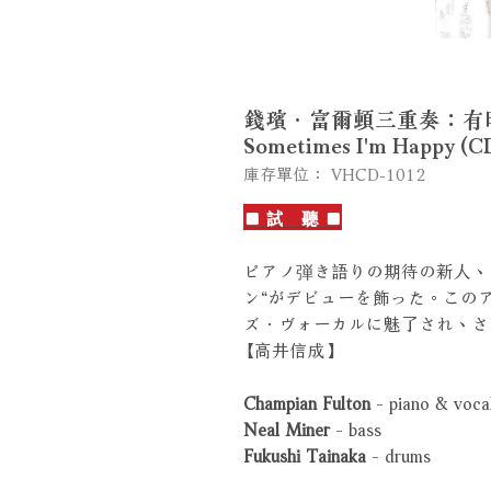
錢璸．富爾頓三重奏：有時快樂 C
Sometimes I'm Happy (
庫存單位： VHCD-1012
■ 試 聽 ■
ピアノ弾き語りの期待の新人、
ン“がデビューを飾った。この
ズ．ヴォーカルに魅了され、さ
【高井信成】
Champian Fulton
- piano & voca
Neal Miner
- bass
Fukushi Tainaka
- drums