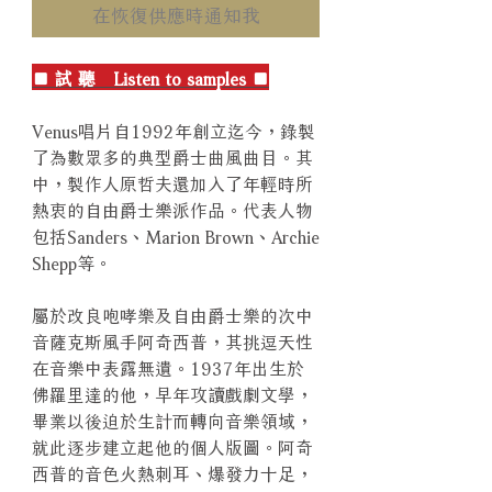
在恢復供應時通知我
■ 試 聽 Listen to samples ■
Venus唱片自1992年創立迄今，錄製
了為數眾多的典型爵士曲風曲目。其
中，製作人原哲夫還加入了年輕時所
熱衷的自由爵士樂派作品。代表人物
包括Sanders、Marion Brown、Archie
Shepp等。
屬於改良咆哮樂及自由爵士樂的次中
音薩克斯風手阿奇西普，其挑逗天性
在音樂中表露無遺。1937年出生於
佛羅里達的他，早年攻讀戲劇文學，
畢業以後迫於生計而轉向音樂領域，
就此逐步建立起他的個人版圖。阿奇
西普的音色火熱刺耳、爆發力十足，