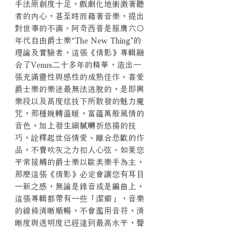
手法原創度十足，戲劇化地衝激著聽
者的內心，甚至時而藉著音樂，提出
對世事的不滿。阿奇西普是服膺六○
年代自由爵士樂“The New Thing”的
理論及實驗者，這張《倩影》專輯融
合了Venus二十多年的精華，造出一
張充滿靈性與感性的成熟佳作。喜愛
爵士樂的樂迷最無法逃脫的，是即興
樂段以及高度炫技下所散發的魅力魔
咒，那種婉轉溫暖，富蘊萬般風情的
音色，加上發生細膩囀折悠揚的技
巧，詮釋起世俗情愛、離合悲歡的作
品，不費吹灰之力扣人心弦。如果您
平常接觸的爵士樂以歐美樂手為主，
那麼這張《倩影》必定會讓您有耳目
一新之感，無論是錄音或是編曲上，
這張專輯都帶有一些「潔癖」，音樂
的線條清晰順暢，不會濫用音符，清
晰度與透明度已經達到最高水平，聲