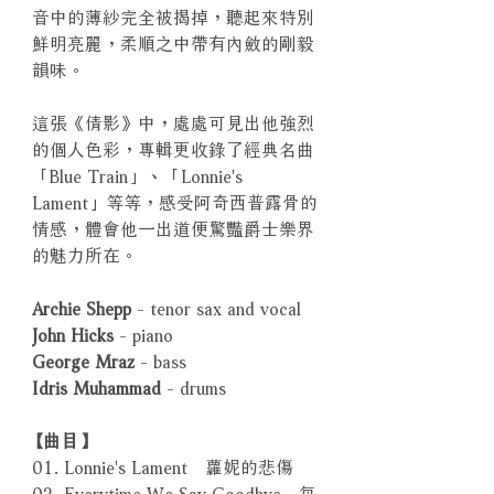
音中的薄紗完全被揭掉，聽起來特別
鮮明亮麗，柔順之中帶有內斂的剛毅
韻味。
這張《倩影》中，處處可見出他強烈
的個人色彩，專輯更收錄了經典名曲
「Blue Train」、「Lonnie's
Lament」等等，感受阿奇西普露骨的
情感，體會他一出道便驚豔爵士樂界
的魅力所在。
Archie Shepp
- tenor sax and vocal
John Hicks
- piano
George Mraz
- bass
Idris Muhammad
- drums
【曲目】
01. Lonnie's Lament 蘿妮的悲傷
02. Everytime We Say Goodbye 每