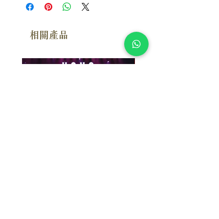
相關產品
附試聽
漢斯．季默：布拉格現場 Hans
Susan Wong：靠近你（
Zimmer: Live In Prague (2SACD)
念版） (SACD) 【Evosoun
【Mercury Studio】
價格
$950.00