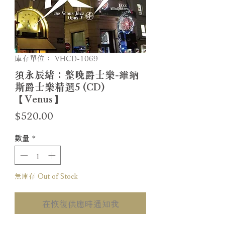
庫存單位： VHCD-1069
須永辰緒：整晚爵士樂-維納
斯爵士樂精選5 (CD)
【Venus】
價
$520.00
格
數量
*
無庫存 Out of Stock
在恢復供應時通知我