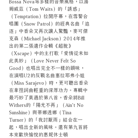
Bossa Nova等多樣的音樂風格，以湯
姆威茲（Tom Waits）的「誘惑」
（Temptation）拉開序幕，在雪警合
唱團（Snow Patrol）的經典名曲「追
逐」中香朵又再次讓人驚豔，麥可傑
克森（Michael Jackson）2014年推
出的第二張遺作合輯《超脫》
（Xscape）中的主打歌「愛情從未如
此美妙」（Love Never Felt So
Good）也唱出完全不一樣的韻味，
在演唱U2的反戰名曲塞拉耶弗小姐
（Miss Sarajevo）時，更可聽出香朵
在拿捏詞曲輕重的深厚功力。專輯中
最巧妙了莫過於第八首，香朵將Bill
Withers的「陽光不再」（Ain’t No
Sunshine）與蒂娜透娜（Tina
Turner）的「我討厭雨」結合在一
起，唱出全新的風味。還有第九首將
本來歡快愉悅的惠妮休士頓