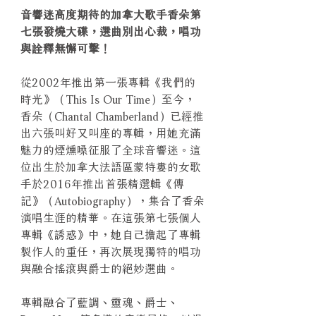
音響迷高度期待的加拿大歌手香朵第
七張發燒大碟，選曲別出心裁，唱功
與詮釋無懈可擊！
從2002年推出第一張專輯《我們的
時光》（This Is Our Time）至今，
香朵（Chantal Chamberland）已經推
出六張叫好又叫座的專輯，用她充滿
魅力的煙燻嗓征服了全球音響迷。這
位出生於加拿大法語區蒙特婁的女歌
手於2016年推出首張精選輯《傳
記》（Autobiography），集合了香朵
演唱生涯的精華。在這張第七張個人
專輯《誘惑》中，她自己擔起了專輯
製作人的重任，再次展現獨特的唱功
與融合搖滾與爵士的絕妙選曲。
專輯融合了藍調、靈魂、爵士、