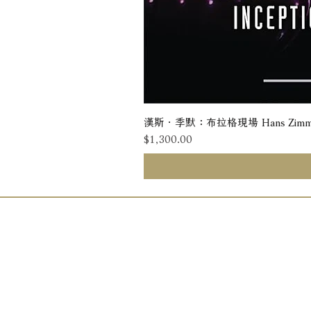
漢斯．季默：布拉格現場 Hans Zimmer: Liv
價格
$1,300.00