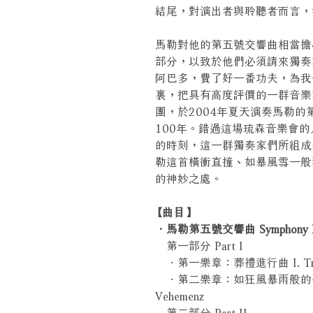
結尾，對演出者與聆聽者而言
馬勒對他的第五號交響曲相當擔
部分，以致於他們必須請來獨奏
阿巴多，費了好一番功夫，為我
裏，把具有高度評價的一群音樂
團，於2004年夏天演奏馬勒
100年。錯過這場琉森音樂會
的時刻，這一群獨奏家們所組成
勒這首橫衝直撞、如暴風雪一般
的神妙之處。
【曲目】
．馬勒第五號交響曲 Symphony No.5
第一部分 Part I
．第一樂章：葬禮進行曲 I. Trau
．第二樂章：如狂風暴雨般的強烈 II. St
Vehemenz
第二部分 Part II