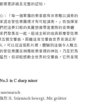
，都需要詳細且完整的認知。
心：「每一個單獨的樂章都有非常難以演奏的
家混在管弦樂團裡才有可能演奏。」而指揮家
們把這夢幻般的美麗想像帶進實際的音樂廳
家們聚集在一起，組成全新的琉森節慶管弦樂
的第五號交響曲，距離這首交響曲世界首演正好
的人，可以從這張影片裡，體驗到這個令人難忘
的管弦樂團在稍慢板樂章裡的神技，乃至於馬
猛烈，但卻能感動全世界的交響曲，它所呈現
 in C sharp minor
ermarsch
ürmisch bewegt. Mit größter