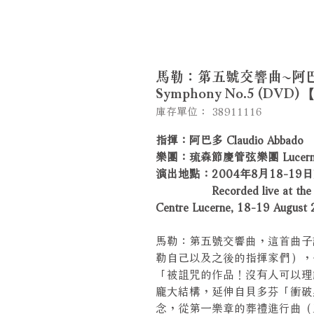
馬勒：第五號交響曲~阿巴多
Symphony No.5 (DVD) 
庫存單位： 38911116
指揮：阿巴多 Claudio Abbado
樂團：琉森節慶管弦樂團 Lucerne Fe
演出地點：2004年8月18-
Recorded live at the Conce
Centre Lucerne, 18-19 August
馬勒：第五號交響曲，這首曲子
勒自己以及之後的指揮家們），
「被詛咒的作品！沒有人可以理
龐大結構，延伸自貝多芬「衝破黑暗迎向
念，從第一樂章的葬禮進行曲（Mar