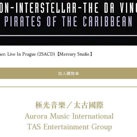
e In Prague (2SACD) 【Mercury Studio】
快速瀏覽
放入購物車
極光音樂／太古國際
Aurora Music International
TAS Entertainment Group