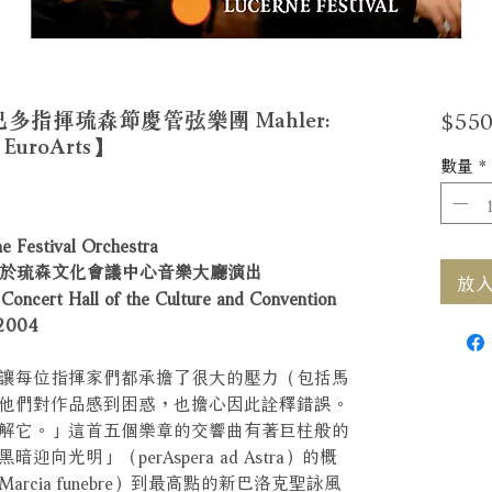
$550
指揮琉森節慶管弦樂團 Mahler:
【EuroArts】
數量
*
stival Orchestra
19日於琉森文化會議中心音樂大廳演出
放入購
rt Hall of the Culture and Convention
 2004
讓每位指揮家們都承擔了很大的壓力（包括馬
他們對作品感到困惑，也擔心因此詮釋錯誤。
解它。」這首五個樂章的交響曲有著巨柱般的
光明」（perAspera ad Astra）的概
cia funebre）到最高點的新巴洛克聖詠風