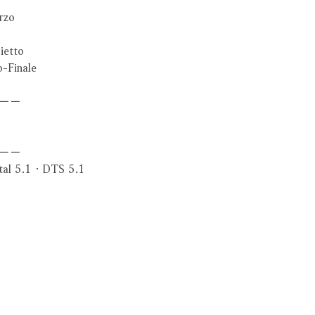
rzo
etto
Finale
－－
－－
al 5.1．DTS 5.1