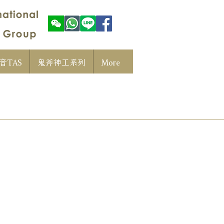
音TAS
鬼斧神工系列
More