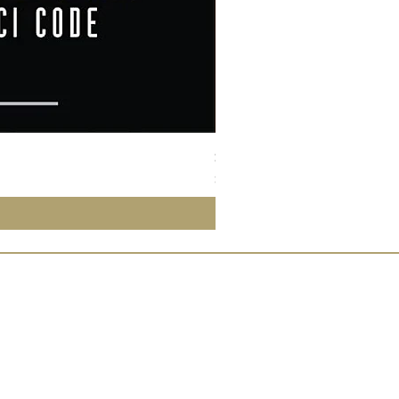
Susan Wong：靠近你（25週年紀
價格
$950.00