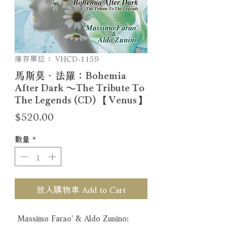
庫存單位： VHCD-1159
馬斯莫．法羅：Bohemia
After Dark 〜The Tribute To
The Legends (CD) 【Venus】
價
$520.00
格
數量
*
放入購物車 Add to Cart
Massimo Farao' & Aldo Zunino: