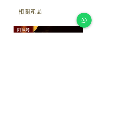
相關產品
附試聽
附試聽
Susan Wong：靠近你（25週年紀
Susan Wong：靠近你（
念版） (SACD) 【Evosound】
念版） (MQA-CD) 【Evos
價格
價格
$950.00
$700.00