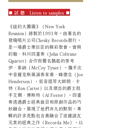
■ 試 聽 Listen to samples ■
《紐約大團圓》（New York
Reunion）錄製於1991年，由著名的
發燒唱片公司Chesky Records發行，
是一場爵士樂巨匠的精彩聚會。曾與
約翰．科川四重奏（John Coltrane
Quartet）合作而聲名鵲起的麥考
伊．泰納（McCoy Tyner），攜手次
中音薩克斯風演奏家喬．韓德生（Joe
Henderson）、低音提琴大師朗．卡
特（Ron Carter）以及傑出的爵士鼓
手艾爾．佛斯特（Al Foster）。四重
奏透過爵士經典曲目和原創作品的巧
妙融合，展現了他們非凡的默契。專
輯的許多亮點包含喬融合了波薩諾瓦
元素的經典之作〈Recorda Me〉，以