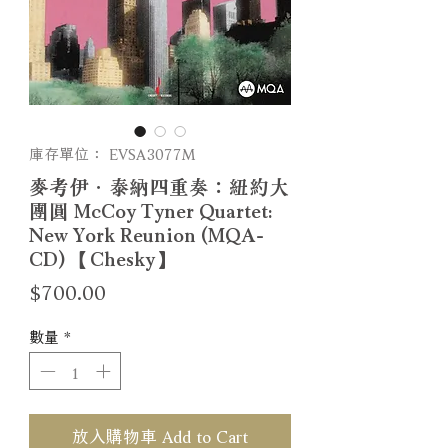
庫存單位： EVSA3077M
麥考伊．泰納四重奏：紐約大
團圓 McCoy Tyner Quartet:
New York Reunion (MQA-
CD) 【Chesky】
價
$700.00
格
數量
*
放入購物車 Add to Cart