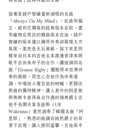
接著是綾戶智繪重新演唱的名曲
「Always On My Mind」。此曲有貓
王、威利尼爾森的經典版本在前，還
有寵物店男孩的舞曲版本在後，綾戶
智繪的版本僅以鋼琴伴奏卻展現大方
氣度，果然是天后風範。接下來是同
樣來自日本的吉他名家渡邊香津美與
歌手吉田美奈子的合作，讓披頭四名
曲「Eleanor Rigby」擺脫原本弦樂伴
奏的風格，用空心吉他作為伴奏基
調，中場加入電吉他的吶喊，更顯出
原曲的獨特精神。讓人意外的則是曾
與奧斯卡彼得森合作過的瑞典爵士吉
他手烏爾夫韋克紐斯（Ulf
Wakenius）竟然演奏了韓國名曲「阿
里郎」，熟悉的曲調在純然爵士的背
景下出現，讓人感到溫馨。吉他高手