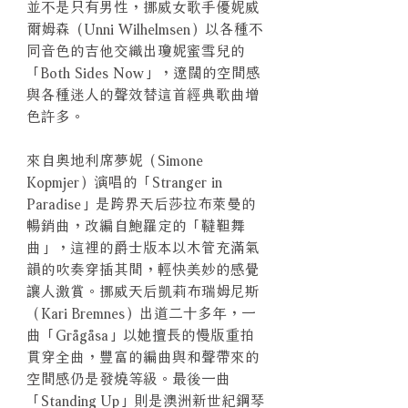
並不是只有男性，挪威女歌手優妮威
爾姆森（Unni Wilhelmsen）以各種不
同音色的吉他交織出瓊妮蜜雪兒的
「Both Sides Now」，遼闊的空間感
與各種迷人的聲效替這首經典歌曲增
色許多。
來自奧地利席夢妮（Simone
Kopmjer）演唱的「Stranger in
Paradise」是跨界天后莎拉布萊曼的
暢銷曲，改編自鮑羅定的「韃靼舞
曲」，這裡的爵士版本以木管充滿氣
韻的吹奏穿插其間，輕快美妙的感覺
讓人激賞。挪威天后凱莉布瑞姆尼斯
（Kari Bremnes）出道二十多年，一
曲「Grågåsa」以她擅長的慢版重拍
貫穿全曲，豐富的編曲與和聲帶來的
空間感仍是發燒等級。最後一曲
「Standing Up」則是澳洲新世紀鋼琴