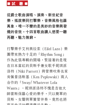
■ 試 聽 ■
從爵士歌曲演唱、演奏、新世紀音
樂、搖滾樂到打擊樂，音樂風格包羅
萬象，唯一不變的是美妙的音樂與發
燒的音效，十四首歌曲讓人想要一聽
再聽，魅力無窮。
打擊樂手艾利奧拉索（Eilel Lazo）樂
團帶來熱力十足的「Rhythm Song」
作為此張專輯的開場，緊接著的是現
在日本當紅的貝斯手兼女歌手妮琪派
洛特（Niki Parrott）與管樂吹奏名家
肯佩普洛斯基（Ken Peplowski）兩人
合作的「Sway/ Whatever Lola
Wants」。妮琪派洛特不愧是吉他大
師雷斯保羅心愛的樂手，只以簡單的
貝斯、女聲與單簧管伴奏，竟然也將
兩首曲子詮釋得靈活生動。