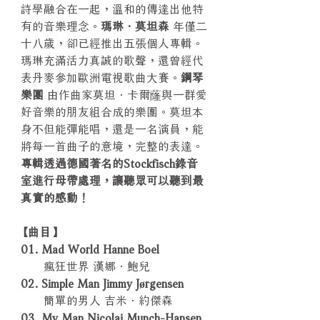
詩學融合在一起，溫和的傳達出他特
有的音樂理念。
瑪琳．莫坦森
年僅二
十八歲，卻已經推出五張個人專輯。
瑪琳充滿活力真誠的歌聲，還曾經代
表丹麥參加歐洲電視歌曲大賽。
鋼琴
樂團
由作曲家莫坦．卡爾蕯與一群愛
好音樂的朋友組合成的樂團。莫坦本
身不但能彈能唱，還是一名演員，能
將每一首曲子的意境，完整的表達。
專輯透過德國著名的Stockfisch錄音
室進行母帶處理，讓聽眾可以聽到最
真實的感動！
【曲目】
01. Mad World Hanne Boel
瘋狂世界 漢娜．鮑兒
02. Simple Man Jimmy Jørgensen
簡單的男人 吉米．約傑森
03. My Man Nicolai Munch-Hansen