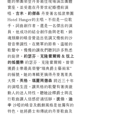
她的樂團榮登丹麥最佳現場演出團體
寶座，並受邀在丹麥世紀婚禮前演
唱。
吉米．約傑森
丹麥著名搖滾樂團
Hotel Hunger的主唱，不但是一位歌
手、詞曲創作者，還是一名傑出的演
員。他成功的結合創作曲與老歌，銷
魂頹靡的嗓音營造出低調又慢板的沙
發音樂調性，在簡單的節奏、溫暖的
歌聲中，慢慢的讓我們聽到許多熟悉
的旋律。
約瑟芬．克隆霍爾姆 & 弦上
的搖擺樂
約瑟芬．克隆霍爾姆，曾榮
獲爵士樂最高榮譽“瑞典爵士藝術家”
的稱號，她的專輯更摘得丹麥葛萊美
大獎。
英格．瑪麗岡德森
將近三十年
的演唱生涯，讓英格的歌聲有著清澈
動人的迷人特性，聽她詮釋爵士與流
行歌曲讓人倍感舒適恬靜。
波伯．迪
辛
沙啞的嗓音及戲劇風格是他獨有的
特色，他將爵士和傳統的丹麥歌曲及