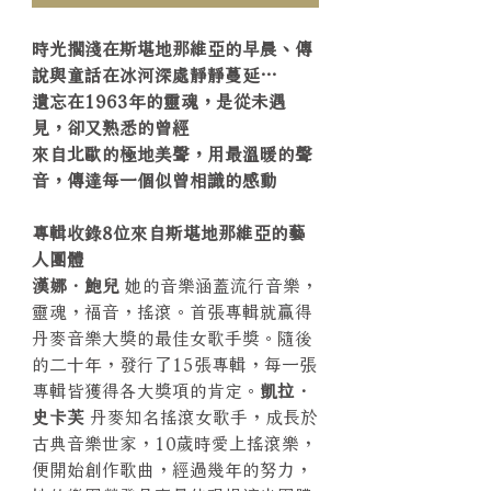
時光擱淺在斯堪地那維亞的早晨、傳
說與童話在冰河深處靜靜蔓延…
遺忘在1963年的靈魂，是從未遇
見，卻又熟悉的曾經
來自北歐的極地美聲，用最溫暖的聲
音，傳達每一個似曾相識的感動
專輯收錄8位來自斯堪地那維亞的藝
人團體
漢娜．鮑兒
她的音樂涵蓋流行音樂，
靈魂，福音，搖滾。首張專輯就贏得
丹麥音樂大獎的最佳女歌手獎。隨後
的二十年，發行了15張專輯，每一張
專輯皆獲得各大獎項的肯定。
凱拉．
史卡芙
丹麥知名搖滾女歌手，成長於
古典音樂世家，10歲時愛上搖滾樂，
便開始創作歌曲，經過幾年的努力，