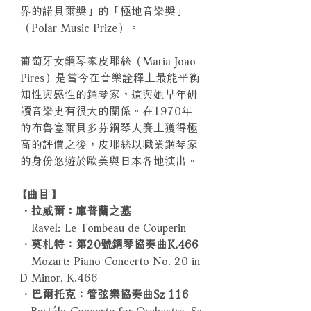
界的諾貝爾獎」的「極地音樂獎」
（Polar Music Prize）。
葡萄牙女鋼琴家皮耶絲（Maria Joao
Pires）是當今在音樂詮釋上最能平衡
知性與感性的鋼琴家，這與她早年研
讀音樂史有很大的關係。在1970年
的布魯塞爾貝多芬鋼琴大賽上獲得極
高的評價之後，皮耶絲以職業鋼琴家
的身份悠遊於歐美與日本各地演出。
【曲目】
．拉威爾：庫普蘭之墓
Ravel: Le Tombeau de Couperin
．莫札特：第20號鋼琴協奏曲K.466
Mozart: Piano Concerto No. 20 in
D Minor, K.466
．巴爾托克：管弦樂協奏曲Sz 116
Bartók: Concerto for Orchestra, Sz