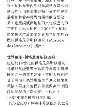
來，柏林愛樂內部成員總是為演出地
點苦思，因為演出地點不僅要能完美
展現柏林愛樂優異而獨特的音響效
果，也要讓演出地點的文化或歷史的
重要性更為人所知。2003年，柏林
愛樂挑選位於葡萄牙首都里斯本貝倫
區的傑洛尼莫斯修道院（Mosteiro
dos Jerónimos）演出。
世界遺產~傑洛尼莫斯修道院
建造於16世紀的傑洛尼莫斯修道院，
是最能見證葡萄牙當時身為海上霸權
國家之一的重要建築。這所大教堂結
合了晚期哥德式風格與早期文藝復興
風格，再加上他們在印度與美洲探險
時所發現的「新式樣」。因此，
1987年聯合國教科文組織
（UNESCO）將這座修道院列為世界