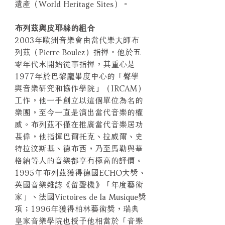
遺產（World Heritage Sites）。
布列茲與皮耶絲的組合
2003年歐洲音樂會由當代樂大師布
列茲（Pierre Boulez）指揮。他於五
零年代末開始從事指揮，其重心是
1977年於巴黎龐畢度中心的「聲學
與音樂研究和協作學院」（IRCAM）
工作，他一手創立以這個單位為名的
樂團，至今一直是演出當代音樂的權
威。布列茲不僅在推廣當代音樂居功
甚偉，他指揮巴爾托克、拉威爾、史
特拉汶斯基、德布西，乃至馬勒與華
格納等人的音樂都享有極高的評價。
1995年布列茲獲得德國ECHO大獎、
英國音樂雜誌《留聲機》「年度藝術
家」、法國Victoires de la Musique獎
項；1996年獲得柏林藝術獎，瑞典
皇家音樂學院也授予他相當於「音樂