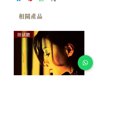
相關產品
附試聽
附試聽
Susan Wong：靠近你（25週年紀
Susan Wong：靠近你（
念版） (SACD) 【Evosound】
念版） (MQA-CD) 【Evos
價格
價格
$950.00
$700.00