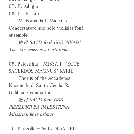
07. II. Adagio
08. III. Presto
M. Fornaciari: Maestro
Concertatore and solo violinist fonè
ensemble
選自 SACD fonè 002 VIVADI
The four seasons a parti reali
09. Palestrina - MISSA 1: “ECCE
SACERDOS MAGNUS” KYRIE
Chorus of the Accademia
Nazionale di Santa Cecilia R.
Gabbiani: conductor
選自 SACD fonè 033
PIERLUIGI BA PALESTRINA
Missarum liber primus
10. Piazzolla – MILONGA DEL