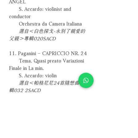
ANGEL
S. Accardo: violinist and
conductor
Orchestra da Camera ltaliana
選自＜白色探戈-永別了親愛的
父親＞專輯020SACD
11. Paganini – CAPRICCIO NR. 24
Tema. Quasi preato Variazioni
Finale in La min.
S. Accardo: violin
選自＜帕格尼尼24首隨想曲＞專
輯032 2SACD
12. Hart, Rodgers - MY FUNNY
VALENTINE
A. M. Castelli: voice, G. Coscia:
fisarmonica, R. Sellani: piano
選自 SACD fonè 009