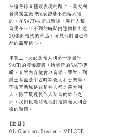
在追尋錄音極致表現的路上，義大利
發燒獨立廠牌fonè總是不願落人後
的。在SACD技術成熟後，製作人黎
奇便在一年不到的時間內陸續推出近
20張此格式的產品，可見他對自己產
品的高度信心。
事實上，fonè是義大利第一家發行
SACD的發燒廠牌，所發行的SACD專
輯，音樂內容從古典音樂、聲樂、到
爵士甚至是中古時期義大利音樂等，
不論音樂風格或是藝人都是義大利
人，除了展現製作人黎奇的雄心之
外，我們也能發現他對推銷義大利音
樂的熱情。
【曲目】
01. Gluck arr. Kreisler – MELODE