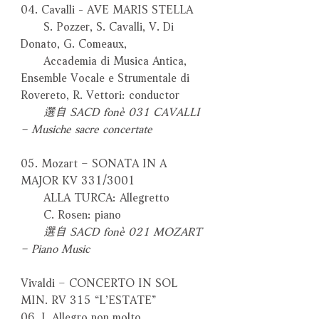
04. Cavalli - AVE MARIS STELLA
S. Pozzer, S. Cavalli, V. Di
Donato, G. Comeaux,
Accademia di Musica Antica,
Ensemble Vocale e Strumentale di
Rovereto, R. Vettori: conductor
選自 SACD fonè 031 CAVALLI
– Musiche sacre concertate
05. Mozart – SONATA IN A
MAJOR KV 331/3001
ALLA TURCA: Allegretto
C. Rosen: piano
選自 SACD fonè 021 MOZART
– Piano Music
Vivaldi – CONCERTO IN SOL
MIN. RV 315 “L’ESTATE”
06. I. Allegro non molto