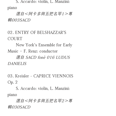
S. Accardo: violin, L. Manzini:
piano
選自＜阿卡多與五把名琴1＞專
輯003SACD
02. ENTRY OF BELSHAZZAR’S
COURT
New York’s Ensemble for Early
Music – F. Renz: conductor
選自 SACD fonè 016 LUDUS
DANIELIS
03. Kreisler - CAPRICE VIENNOIS
Op. 2
S. Accardo: violin, L. Manzini:
piano
選自＜阿卡多與五把名琴2＞專
輯030SACD