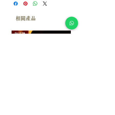
相關產品
附試聽
附試聽
Susan Wong：靠近你（25週年紀
Susan Wong：靠近你（
念版） (SACD) 【Evosound】
念版） (MQA-CD) 【Evos
價格
價格
$950.00
$700.00