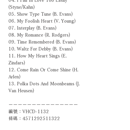
(Styne/Kahn)
05. Show Type Tune (B. Evans)
06. My Foolish Heart (V. Young)
07. Interplay (B. Evans)
08. My Romance (R. Rodgers)
09. Time Remembered (B. Evans)
10. Waltz For Debby (B. Evans)
11. How My Heart Sings (E.
Zindars)
12. Come Rain Or Come Shine (H.
Arlen)
13. Polka Dots And Moonbeams (J.
Van Heusen)
－－－－－－－－－－－－－－－
編號：VHCD-1132
條碼：4571292511322