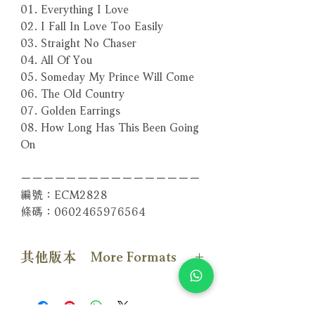
01. Everything I Love
02. I Fall In Love Too Easily
03. Straight No Chaser
04. All Of You
05. Someday My Prince Will Come
06. The Old Country
07. Golden Earrings
08. How Long Has This Been Going
On
－－－－－－－－－－－－－－－－
編號：ECM2828
條碼：0602465976564
其他版本 More Formats
【Vinyl LP版本】