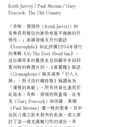
Keith Jarrett / Paul Motian / Gary
Peacock: The Old Country
「奇斯．傑瑞特（Keith Jarrett）的
音樂具有極佳的衝勁和毫不掩飾的抒
情性。」美國發燒友月刊雜誌
《Stereophile》如此評價1994年發行
的專輯《At The Deer Head Inn》，
這位鋼琴家的靈感來自回顧早年回到
賓州時的精選片刻。《留聲機》雜誌
（Gramaphone）稱其演奏「引人入
勝」，而《洛杉磯時報》稱讚他為
「優雅的典範」。所有特質也適用於
此版本，奇斯．傑瑞特與蓋瑞．皮考
克（Gary Peacock）和保羅．莫頓
（Paul Motian）僅一晚的聚會，其中
包括八場之前未發布的表演，深入探
討了這一場充滿魔幻性的演出，奇