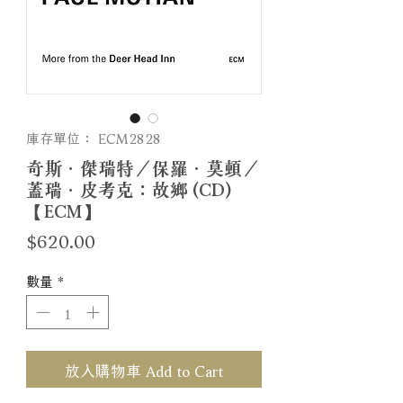
庫存單位： ECM2828
奇斯．傑瑞特／保羅．莫頓／
蓋瑞．皮考克：故鄉 (CD)
【ECM】
價
$620.00
格
數量
*
放入購物車 Add to Cart