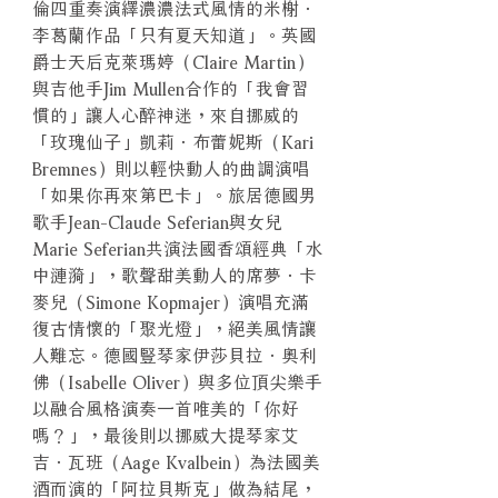
倫四重奏演繹濃濃法式風情的米榭．
李葛蘭作品「只有夏天知道」。英國
爵士天后克萊瑪婷（Claire Martin）
與吉他手Jim Mullen合作的「我會習
慣的」讓人心醉神迷，來自挪威的
「玫瑰仙子」凱莉．布蕾妮斯（Kari
Bremnes）則以輕快動人的曲調演唱
「如果你再來第巴卡」。旅居德國男
歌手Jean-Claude Seferian與女兒
Marie Seferian共演法國香頌經典「水
中漣漪」，歌聲甜美動人的席夢．卡
麥兒（Simone Kopmajer）演唱充滿
復古情懷的「聚光燈」，絕美風情讓
人難忘。德國豎琴家伊莎貝拉．奧利
佛（Isabelle Oliver）與多位頂尖樂手
以融合風格演奏一首唯美的「你好
嗎？」，最後則以挪威大提琴家艾
吉．瓦班（Aage Kvalbein）為法國美
酒而演的「阿拉貝斯克」做為結尾，