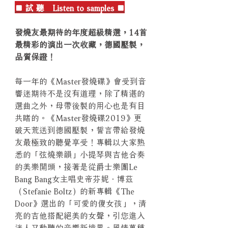
■ 試 聽 Listen to samples ■
發燒友最期待的年度超級精選，14首
最精彩的演出一次收藏，德國壓製，
品質保證！
每一年的《Master發燒碟》會受到音
響迷期待不是沒有道理，除了精湛的
選曲之外，母帶後製的用心也是有目
共睹的。《Master發燒碟2019》更
破天荒送到德國壓製，誓言帶給發燒
友最極致的聽覺享受！專輯以大家熟
悉的「弦燒樂韻」小提琴與吉他合奏
的美樂開頭，接著是從爵士樂團Le
Bang Bang女主唱史帝芬妮．博茲
（Stefanie Boltz）的新專輯《The
Door》選出的「可愛的傻女孩」，清
亮的吉他搭配絕美的女聲，引您進入
迷人又動聽的音響新境界。風情萬種