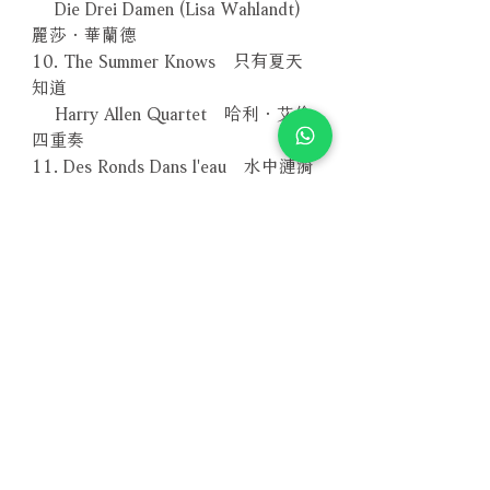
Die Drei Damen (Lisa Wahlandt)
麗莎．華蘭德
10. The Summer Knows 只有夏天
知道
Harry Allen Quartet 哈利．艾倫
四重奏
11. Des Ronds Dans l'eau 水中漣漪
Marie & Jean Claude Seferian
12. Spotlights 聚光燈
Simone Kopmajer 席夢．卡麥兒
13. Comment Ca Va? 你好嗎？
Isabelle Oliver 伊莎貝拉．奧利
佛
14. Arabesque 阿拉貝斯克
Aage Kvalbein & Havard Gimse
艾吉．瓦班
－－－－－－－－－－－－－－－－
編號：MACD21962