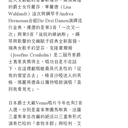
的爵士女伶麗莎．華蘭德（Lisa
Wahlandt）這次與鋼琴手Andrea
Hermenau合組Die Drei Damen演繹流
行金典，獲選的是第3首「一次又一
次」與第9首「後院的維納斯」，鋼
琴與歌聲的交織賦予經典全新面貌。
瑞典女歌手約瑟芬．克隆霍爾姆
（Josefine Cronholm）是二屆丹麥爵
士葛萊美獎得主，唱功自是不在話
下，在這裡獻唱她最具代表性的「從
我的窗望出去」。嗓音沙啞迷人的英
格．瑪麗岡德森以獨特唱腔演唱「直
到我看見光」。
日本爵士大廠Venus唱片今年也有2首
入選，分別是當家樂團馬斯莫．法羅
三重奏拿出改編的絕活以三重奏形式
演奏巴哈的「善牧羊群」與哈利．艾