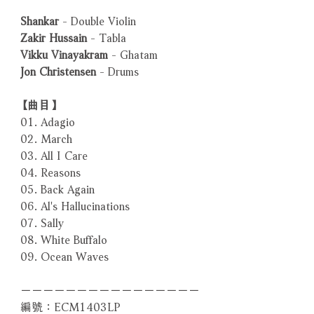
Shankar
- Double Violin
Zakir Hussain
- Tabla
Vikku Vinayakram
- Ghatam
Jon Christensen
- Drums
【曲目】
01. Adagio
02. March
03. All I Care
04. Reasons
05. Back Again
06. Al's Hallucinations
07. Sally
08. White Buffalo
09. Ocean Waves
－－－－－－－－－－－－－－－－
編號：ECM1403LP