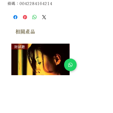
條碼：0042284164214
相關產品
附試聽
附試聽
Susan Wong：靠近你（25週年紀
Susan Wong：靠近你（