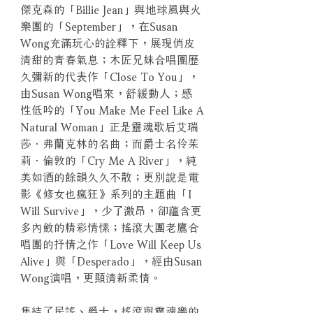
傑克森的「Billie Jean」與地球風與火
樂團的「September」，在Susan
Wong充滿玩心的詮釋下，展現俏皮
清甜的青春氣息；木匠兄妹合唱團歷
久彌新的代表作「Close To You」，
由Susan Wong唱來，舒緩動人；感
性低吟的「You Make Me Feel Like A
Natural Woman」正是靈魂歌后艾瑞
莎．弗蘭克林的名曲；而爵士名伶茱
莉．倫敦的「Cry Me A River」，純
美如酒的餘韻久久不散；更別說是電
影《修女也瘋狂》系列的主題曲「I
Will Survive」，少了激昂，卻蘊含更
多內斂的精彩情愫；搖滾大團老鷹合
唱團的抒情之作「Love Will Keep Us
Alive」與「Desperado」，經由Susan
Wong演唱，更顯清新柔情。
集結了民謠、爵士，搖滾與靈魂樂的