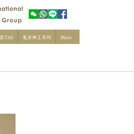
音TAS
鬼斧神工系列
More