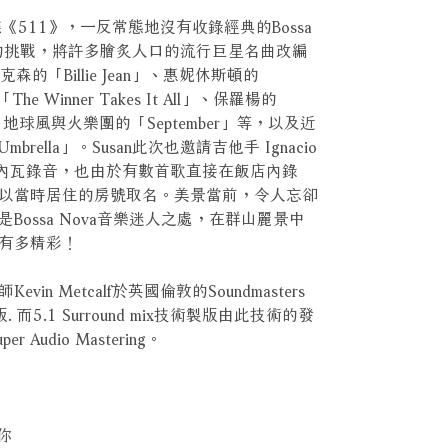
新大碟《511》，一反常態地沒有收錄經典的Bossa
度的挑戰，將許多膾炙人口的流行巨星名曲改編
克森的「Billie Jean」、惠妮休斯頓的
A「The Winner Takes It All」、保羅楊的
way」、地球風與火樂團的「September」等，以及近
ella」。Susan此次也邀請吉他手 Ignacio
日內瓦錄音，也由於有數首歌直接在飯店內錄
以當時居住的房號取名。美景當前，令人忘卻
ossa Nova音樂迷人之處，在群山麗景中
有多精彩！
n Metcalf於英國倫敦的Soundmasters
製版. 而5.1 Surround mix技術製版由此技術的發
r Audio Mastering。
上你