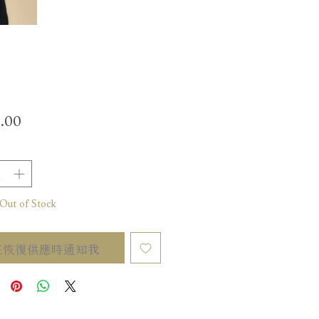
價
.00
格
t of Stock
在恢復供應時通知我