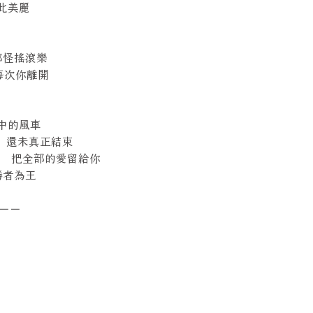
你如此美麗
ie 都怪搖滾樂
ay 每次你離開
d 心中的風車
s Over 還未真正結束
For You 把全部的愛留給你
l 勝者為王
－－