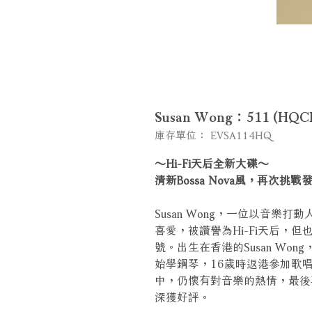
Susan Wong：511 (HQC
庫存單位： EVSA114HQ
～Hi-Fi天后全新大碟～
清新Bossa Nova風，再次挑
Susan Wong，一位以音樂
喜愛，被讚譽為Hi-Fi天后，
號。出生在香港的Susan Wo
始學鋼琴，16歲時返港參加歌唱
中，仍懷有對音樂的熱情，最後
深獲好評。