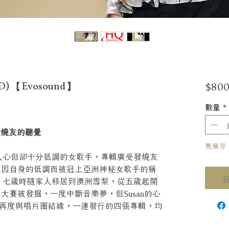
$800
D) 【Evosound】
數量
*
戰發燒友的聽覺
無庫存 Ou
打動人心但卻十分低調的女歌手，專輯廣受發燒友
但也因自身的低調而被冠上亞洲神秘女歌手的稱
ng，七歲時隨家人移居到澳洲雪梨，從五歲起開
大賽被發掘，一度中斷音樂夢，但Susan的心
再度與唱片圈結緣，一連發行的四張專輯，均