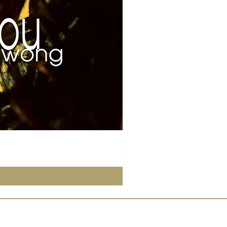
Susan Wong：靠近你（25週年紀
價格
$700.00