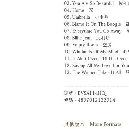
03. You Are So Beautiful 
04. Home 家
05. Umbrella 小雨傘
06. Blame It On The Boog
07. Everytime You Go Aw
08. Billie Jean 比利珍
09. Empty Room 空房
10. Windmills Of My Min
11. It Ain’t Over ‘ Til It’
12. Saving All My Love 
13. The Winner Takes It Al
－－－－－－－－－－－－－－
編號：EVSA114HQ
條碼：4897012122914
其他版本 More Formats