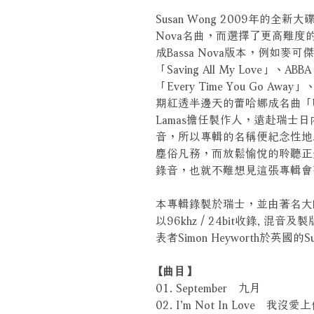
Susan Wong 2009年的全
Nova名曲，而選擇了更高難
成Bassa Nova版本，例如麥可傑
「Saving All My Love」、ABB
「Every Time You Go A
期紅透半邊天的蕾哈娜成名曲「Umbr
Lamas擔任製作人，遠赴瑞士
音，所以專輯的名稱便紀念性地
塵俗凡務，而放鬆愉悅的聆聽正是B
錄音，也就不難想見這張專輯會
本專輯錄製於瑞士，並由著名大師Kevi
以96khz / 24bit收錄, 混音及
表者Simon Heyworth於英國的Supe
【曲目】
01. September 九月
02. I’m Not In Love 我沒愛