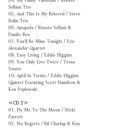
Sellani Trio
05. And This Is My Beloved / Steve
Kuhn Trio
06. Amapola / Renato Sellani &
Danilo Rea
07. You'll Be Mine Tonight / Eric
Alexander Quartet
08. Easy Living / Eddie Higgins
09. You Only Live Twice / Tessa
Souter
10. April In Torino / Eddie Higgins
Quintet Featuring Scott Hamilton &
Ken Peplowski
＜CD 2＞
01. Fly Me To The Moon / Nicki
Parrott
02. No Regrets / Bil Charlap & Ken