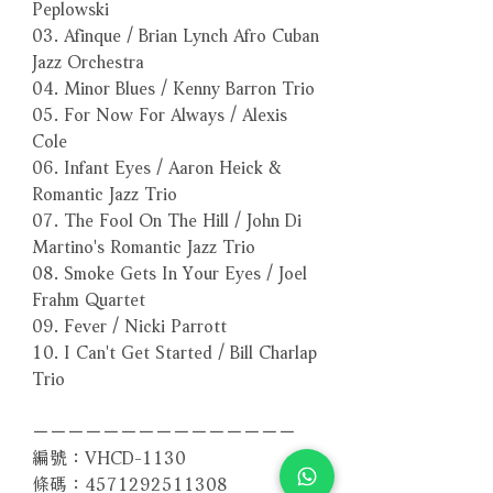
Peplowski
03. Afinque / Brian Lynch Afro Cuban
Jazz Orchestra
04. Minor Blues / Kenny Barron Trio
05. For Now For Always / Alexis
Cole
06. Infant Eyes / Aaron Heick &
Romantic Jazz Trio
07. The Fool On The Hill / John Di
Martino's Romantic Jazz Trio
08. Smoke Gets In Your Eyes / Joel
Frahm Quartet
09. Fever / Nicki Parrott
10. I Can't Get Started / Bill Charlap
Trio
－－－－－－－－－－－－－－－
編號：VHCD-1130
條碼：4571292511308