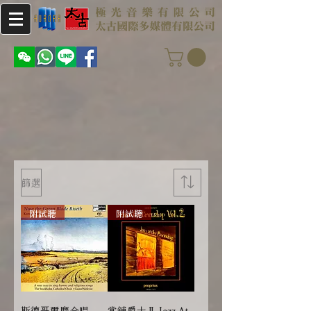
篩選
附試聽
附試聽
斯德哥爾摩合唱
當舖爵士Ⅱ Jazz At