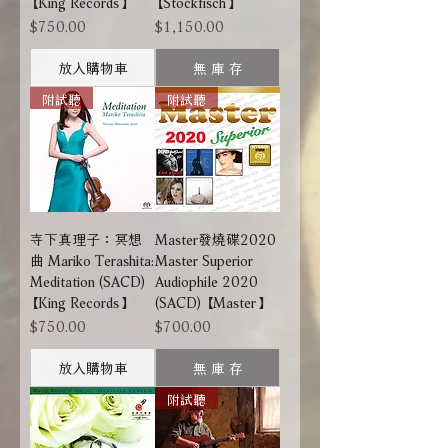
【King Records】
【Stockfisch】
價格
價格
$750.00
$1,150.00
放入購物車
無 庫 存
附試聽
附試聽
寺下真理子：冥想
Master發燒碟2020
曲 Mariko Terashita:
Master Superior
Meditation (SACD)
Audiophile 2020
【King Records】
(SACD) 【Master】
價格
價格
$750.00
$700.00
放入購物車
無 庫 存
附試聽