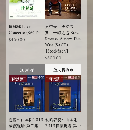
情綿綿 Love
史帝夫．史特勞
Concerto (SACD)
斯：一線之遙 Steve
Strauss: A Very Thin
價格
$450.00
Wire (SACD)
【Stockfisch】
價格
$800.00
無 庫 存
放入購物車
附試聽
附試聽
迷霧～山本剛2019
愛的容貌～山本剛
橫濱現場 第二集
2019橫濱現場 第一