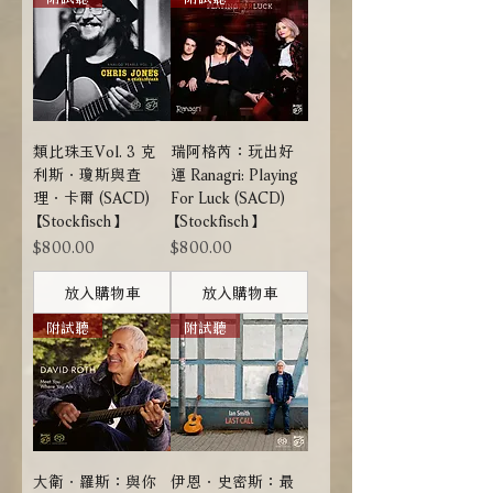
類比珠玉Vol. 3 克
瑞阿格芮：玩出好
利斯．瓊斯與查
運 Ranagri: Playing
理．卡爾 (SACD)
For Luck (SACD)
【Stockfisch】
【Stockfisch】
價格
價格
$800.00
$800.00
放入購物車
放入購物車
附試聽
附試聽
大衛．羅斯：與你
伊恩．史密斯：最