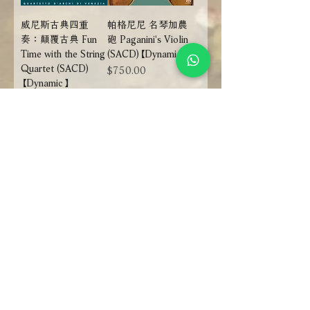
威尼斯古典四重
帕格尼尼 名琴加農
奏：顛覆古典 Fun
砲 Paganini's Violin
Time with the String
(SACD)【Dynamic】
Quartet (SACD)
價格
$750.00
【Dynamic】
價格
$750.00
放入購物車
放入購物車
附試聽
附試聽
魔鬼情人 - 帕格尼
帕格尼尼：寡婦加
尼：小提琴與吉他
農砲 Nicolò
奏鳴曲 Paganini:
Paganini: Concertos
Sonate di Lucca
1 & 2 - Massimo
(Vol. 2) (SACD)
Quarta (SACD)