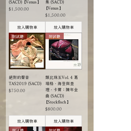
(SACD) 【Venus】
集 (SACD)
【Venus】
價格
$1,500.00
價格
$1,500.00
放入購物車
放入購物車
附試聽
附試聽
絕對的聲音
類比珠玉Vol. 4 葛
TAS2019 (SACD)
瑞格．海登與查
理．卡爾：陳年金
價格
$750.00
曲 (SACD)
【Stockfisch】
價格
$800.00
放入購物車
放入購物車
附試聽
附試聽