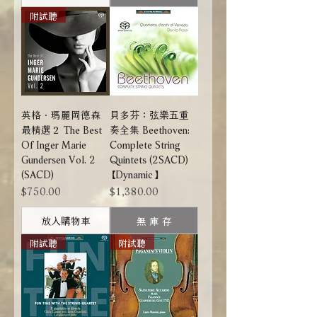
附試聽
英格．瑪麗岡德森
貝多芬：弦樂五重
最精選２ The Best
奏全集 Beethoven:
Of Inger Marie
Complete String
Gundersen Vol. 2
Quintets (2SACD)
(SACD)
【Dynamic】
價格
價格
$750.00
$1,380.00
放入購物車
無 庫 存
附試聽
附試聽