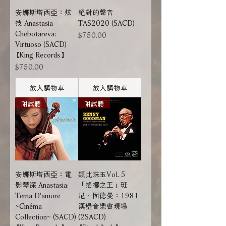
安娜斯塔西亞：炫
絕對的聲音
技 Anastasia
TAS2020 (SACD)
Chebotareva:
價格
$750.00
Virtuoso (SACD)
【King Records】
價格
$750.00
放入購物車
放入購物車
附試聽
附試聽
安娜斯塔西亞：電
類比珠玉Vol. 5
影琴深 Anastasia:
「搖擺之王」班
Tema D'amore
尼．固德曼：1981
~Cinéma
漢堡音樂會現場
Collection~ (SACD)
(2SACD)