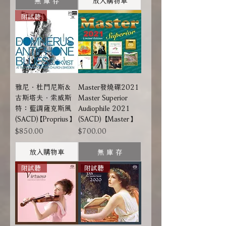
附試聽
雅尼．杜門尼斯＆
Master發燒碟2021
古斯塔夫．索威斯
Master Superior
特：藍調薩克斯風
Audiophile 2021
(SACD)【Proprius】
(SACD) 【Master】
價格
價格
$850.00
$700.00
放入購物車
無 庫 存
附試聽
附試聽