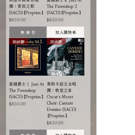
團：麥田之歌
The Pawnshop 2
(SACD)【Proprius】
(SACD)【Proprius】
價格
價格
$850.00
$850.00
無 庫 存
放入購物車
附試聽
附試聽
當舖爵士Ｉ Jazz At
奧斯卡經文合唱
The Pawnshop
團：教堂之音
(SACD)【Proprius】
Oscar's Motet
Choir: Cantate
價格
$850.00
Domino (SACD)
【Proprius】
價格
$850.00
無 庫 存
放入購物車