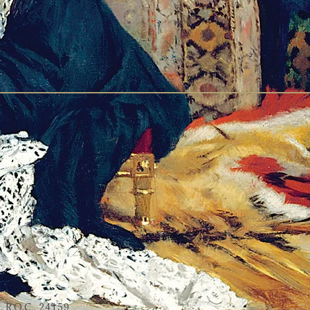
n, R.O.C., 24159