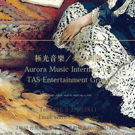
極光音樂／太古國際
Aurora Music International
TAS Entertainment Group
CD / SACD / Vinyl LP / MQA-CD / HQCD / Blu-ray / DVD
Tel: +886-2-29992811
Email:
service@aurora.ws
24159 台灣新北市三重區重新路五段609巷12號4樓
ne 609, Sec. 5, Chung Hsin Rd., San Chung Dist, New Taipei City, Taiwa