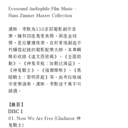
Evosound Audiophile Film Music -
Hans Zimmer Master Collection
漢斯．季默為150多部電影創作音
樂，擁有四座葛萊美獎，兩座金球
獎，是位屢獲殊榮、在好萊塢創造不
朽輝煌紀錄的電影配樂大師。本專輯
精彩收錄《達文西密碼》、《全面啟
動》、《神鬼奇航：加勒比海盜》、
《神鬼戰士》、《福爾摩斯》、《黑
暗騎士：黎明昇起》等。由布拉格城
市愛樂演奏，漢斯．季默迷千萬不可
錯過。
【曲目】
DISC 1
01. Now We Are Free (Gladiator 神
鬼戰士)