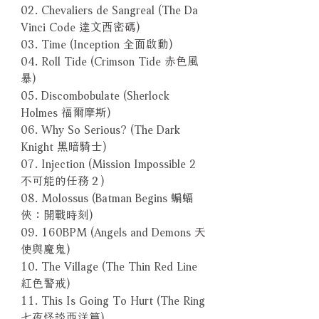
02. Chevaliers de Sangreal (The Da
Vinci Code 達文西密碼)
03. Time (Inception 全面啟動)
04. Roll Tide (Crimson Tide 赤色風
暴)
05. Discombobulate (Sherlock
Holmes 福爾摩斯)
06. Why So Serious? (The Dark
Knight 黑暗騎士)
07. Injection (Mission Impossible 2
不可能的任務２)
08. Molossus (Batman Begins 蝙蝠
俠：開戰時刻)
09. 160BPM (Angels and Demons 天
使與魔鬼)
10. The Village (The Thin Red Line
紅色警戒)
11. This Is Going To Hurt (The Ring
七夜怪談西洋篇)