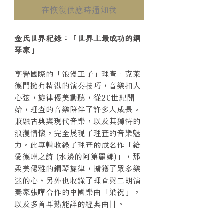
在恢復供應時通知我
金氏世界紀錄：「世界上最成功的鋼
琴家」
享譽國際的「浪漫王子」理查．克萊
德門擁有精湛的演奏技巧，音樂扣人
心弦，旋律優美動聽，從20世紀開
始，理查的音樂陪伴了許多人成長。
兼融古典與現代音樂，以及其獨特的
浪漫情懷，完全展現了理查的音樂魅
力。此專輯收錄了理查的成名作「給
愛德琳之詩 (水邊的阿第麗娜)」，那
柔美優雅的鋼琴旋律，擄獲了眾多樂
迷的心，另外也收錄了理查與二胡演
奏家張曄合作的中國樂曲「梁祝」，
以及多首耳熟能詳的經典曲目。