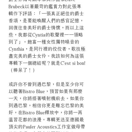
Brubeck以著嚴苛的鑑賞力對此張專
輯作下評語：「一張真正絕佳的爵士
香頌，是要能喚醒人們的感官記憶，
回復往昔美好的爵士情懷，而以上這
些，我都從Cyntia的歌聲裡一一領略
到了」。飽富一種女性獨特嗓音的
Cynthia，是同行裡的佼佼者，歌技極
盡完美的爵士女伶。我該如何為這張
專輯下一個總結呢？就是C'est si bon!
（棒呆了！）
或許你不曾到過巴黎，但是至少你可
以聽著Bistro Blue，預習如果有那麼
一天，你將搭著噴射機前去。如果你
到過巴黎，相信你更是難忘巴黎的美
好，在Bistro Blue釋放中，你將一再
溫習花都的浪漫。專輯更送至德國最
頂尖的Pauler Acoustics工作室做母帶