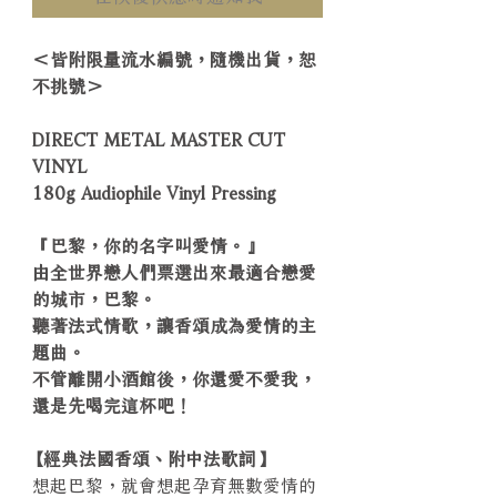
＜皆附限量流水編號，隨機出貨，恕
不挑號＞
DIRECT METAL MASTER CUT
VINYL
180g Audiophile Vinyl Pressing
『巴黎，你的名字叫愛情。』
由全世界戀人們票選出來最適合戀愛
的城市，巴黎。
聽著法式情歌，讓香頌成為愛情的主
題曲。
不管離開小酒館後，你還愛不愛我，
還是先喝完這杯吧！
【經典法國香頌、附中法歌詞】
想起巴黎，就會想起孕育無數愛情的