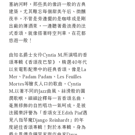
塞納河畔，那些美的像詩一般的古典
建築，尤其難忘每個甜美午后、微醺
夜半，不管是旁邊擺的是咖啡或是剛
出廠的薄酒萊，一邊聽著最浪漫的法
式香頌，就像搭著時空列車，在花都
悠遊一般！
由知名爵士女伶Cyntia M.所演唱的香
頌專輯《香頌夜巴黎》，精選40年代
以來電影配樂中的經典香頌，像是La
Mer、Padam Padam、Les Feuilles
Mortes等膾炙人口的歌曲。Cyntia
M.以著不同的Jazz曲風、絲滑般的圓
潤歌喉，細細詮釋每一首香頌名曲，
毫無修飾的自然唱功一氣呵成，是被
法國樂評譽為「香頌女王Edith Piaf遇
見八指琴魔Django Reinhardt」的年
度絕佳香頌專輯！對於本專輯，身為
爵士界傳奇鋼琴家與作曲家Dave