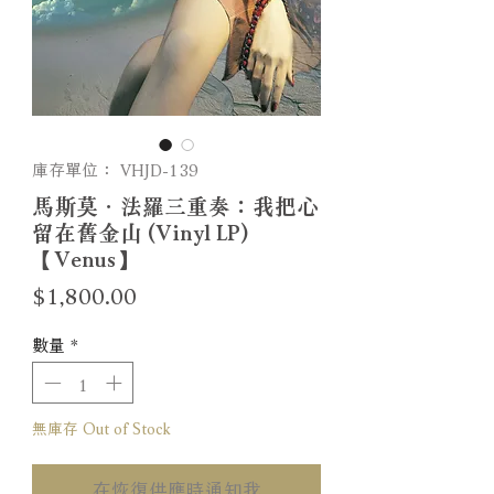
庫存單位： VHJD-139
馬斯莫．法羅三重奏：我把心
留在舊金山 (Vinyl LP)
【Venus】
價
$1,800.00
格
數量
*
無庫存 Out of Stock
在恢復供應時通知我