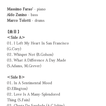
Massimo Farao'
- piano
Aldo Zunino
- bass
Marco Tolotti
- drums
【曲目】
＜Side A＞
01. I Left My Heart In San Francisco
(G.Cory)
02. Whisper Not (B.Golson)
03. What A Difference A Day Made
(S.Adams, M.Grever)
＜Side B＞
01. In A Sentimental Mood
(D.Ellington)
02. Love Is A Many-Splendored
Thing (S.Fain)
03. Chega De Saudade (A.C.Jobim)