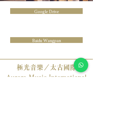
Google Drive
Baidu Wangpan
極光音樂／太古國際
Aurora Music International
TAS Entertainment Group
CD / SACD / Vinyl LP / MQA-CD / HQCD / Blu-ray / DVD
Tel:
+886-2-29992811
Email:
service@aurora.ws
24159 台灣新北市三重區重新路五段609巷