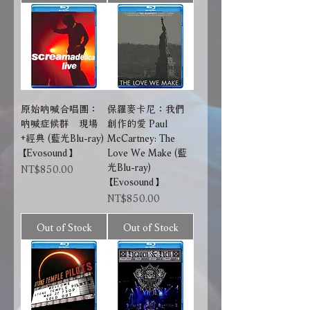
原始吶喊合唱團：
保羅麥卡尼：我們
吶喊症候群 現場
創作的愛 Paul
+經典 (藍光Blu-ray)
McCartney: The
【Evosound】
Love We Make (藍
光Blu-ray)
Price
NT$850.00
【Evosound】
Price
NT$850.00
Out of Stock
Out of Stock