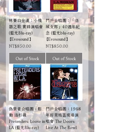
林賽白金漢：小機
門戶合唱團：「洛
器之歌 實錄演唱會
城女郎」40週年紀
(藍光Blu-ray)
念 (藍光blu-ray)
【Evosound】
【Evosound】
Price
Price
NT$850.00
NT$850.00
Out of Stock
Out of Stock
偽裝者合唱團：鬆
門戶合唱團：1968
動 洛杉磯
年好萊塢盃現場演
Pretenders: Loose in
唱會 The Doors:
LA (藍光Blu-ray)
Live At The Bowl