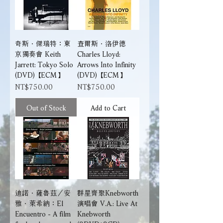
奇斯．傑瑞特：東
查爾斯．洛伊德
京獨奏會 Keith
Charles Lloyd:
Jarrett: Tokyo Solo
Arrows Into Infinity
(DVD) 【ECM】
(DVD) 【ECM】
Price
Price
NT$750.00
NT$750.00
Out of Stock
Add to Cart
迪諾．薩魯茲／安
群星齊聚Knebworth
雅．萊希納：El
演唱會 V.A.: Live At
Encuentro - A film
Knebworth