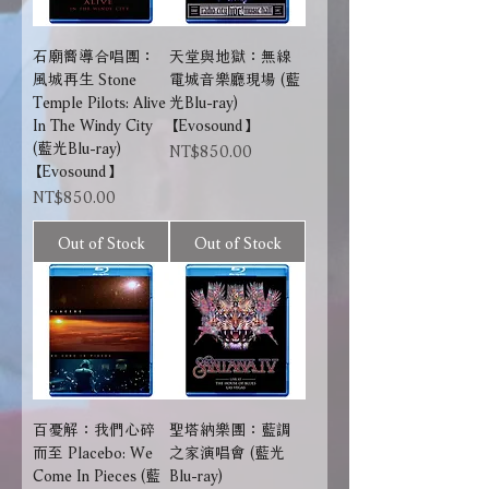
石廟嚮導合唱團：
天堂與地獄：無線
風城再生 Stone
電城音樂廳現場 (藍
Temple Pilots: Alive
光Blu-ray)
In The Windy City
【Evosound】
(藍光Blu-ray)
Price
NT$850.00
【Evosound】
Price
NT$850.00
Out of Stock
Out of Stock
百憂解：我們心碎
聖塔納樂團：藍調
而至 Placebo: We
之家演唱會 (藍光
Come In Pieces (藍
Blu-ray)