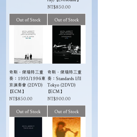
Price
NT$850.00
Out of Stock
Out of Stock
奇斯．傑瑞特三重
奇斯．傑瑞特三重
奏：1993/1996東
奏：Standards I/II
京演奏會 (2DVD)
Tokyo (2DVD)
【ECM】
【ECM】
Price
Price
NT$850.00
NT$900.00
Out of Stock
Out of Stock