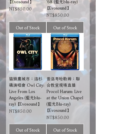
【Evosound】
'68 (藍光blu-ray)
【Evosound】
Price
NT$850.00
Price
NT$850.00
Out of Stock
Out of Stock
貓頭鷹城市：洛杉
普洛考哈勒姆：聯
磯演唱會 Owl City:
合教堂現場直播
Live From Los
Procol Harum: Live
Angeles (藍光blu-
at the Union Chapel
ray) 【Evosound】
(藍光Blu-ray)
【Evosound】
Price
NT$850.00
Price
NT$850.00
Out of Stock
Out of Stock