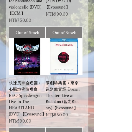
for bandoneon and
(2DVD+2CD)
violoncello (DVD)
【Evosound】
【ECM】
Price
NT$990.00
Price
NT$750.00
Out of Stock
Out of Stock
快速馬車合唱團：
夢劇場樂團：東京
心臟地帶演唱會
武道館實錄 Dream
REO Speedwagon:
Theater: Live at
Live In The
Budokan (藍光Blu-
HEARTLAND
ray) 【Evosound】
(DVD) 【Evosound】
Price
NT$850.00
Price
NT$590.00