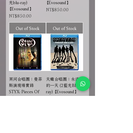
光blu-ray)
【Evosound】
【Evosound】
Price
NT$850.00
Price
NT$850.00
Out of Stock
Out of Stock
冥河合唱團：曼菲
天蠍合唱團：永遠
斯演現場實錄
的一天 (2藍光Blu-
STYX: Pieces Of
ray) 【Evosound】
8/Grand Illusion -
Price
NT$1,100.00
Live (藍光Blu-ray)
【Evosound】
Price
NT$850.00
Out of Stock
Out of Stock