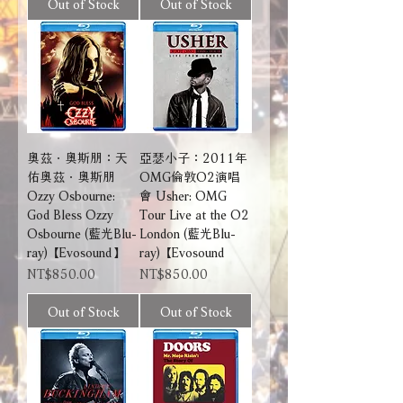
Out of Stock
Out of Stock
奧茲．奧斯朋：天
亞瑟小子：2011年
佑奧茲．奧斯朋
OMG倫敦O2演唱
Ozzy Osbourne:
會 Usher: OMG
God Bless Ozzy
Tour Live at the O2
Osbourne (藍光Blu-
London (藍光Blu-
ray) 【Evosound】
ray) 【Evosound
Price
Price
NT$850.00
NT$850.00
Out of Stock
Out of Stock