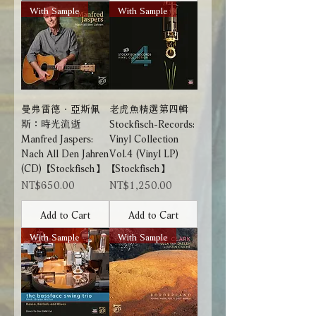
With Sample
With Sample
曼弗雷德．亞斯佩
老虎魚精選第四輯
斯：時光流逝
Stockfisch-Records:
Manfred Jaspers:
Vinyl Collection
Nach All Den Jahren
Vol.4 (Vinyl LP)
(CD) 【Stockfisch】
【Stockfisch】
Price
Price
NT$650.00
NT$1,250.00
Add to Cart
Add to Cart
With Sample
With Sample