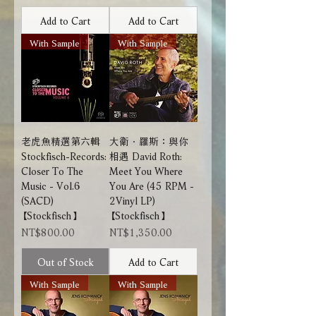
Add to Cart
Add to Cart
With Sample
With Sample
老虎魚精選第六輯
大衛．羅斯：與你
Stockfisch-Records:
相遇 David Roth:
Closer To The
Meet You Where
Music - Vol.6
You Are (45 RPM -
(SACD)
2Vinyl LP)
【Stockfisch】
【Stockfisch】
Price
Price
NT$800.00
NT$1,350.00
Out of Stock
Add to Cart
With Sample
With Sample