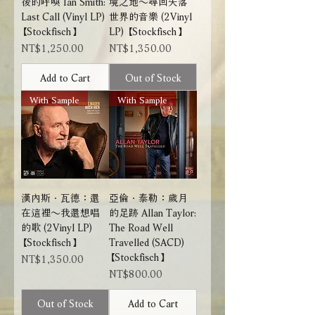
後的呼喚 Ian Smith:
境之地～尋回失落
Last Call (Vinyl LP)
世界的音樂 (2Vinyl
【Stockfisch】
LP) 【Stockfisch】
Price
Price
NT$1,250.00
NT$1,350.00
Add to Cart
Out of Stock
With Sample
With Sample
漢內斯．瓦德：還
亞倫．泰勒：歲月
在這裡～我還想唱
的足跡 Allan Taylor:
的歌 (2Vinyl LP)
The Road Well
【Stockfisch】
Travelled (SACD)
【Stockfisch】
Price
NT$1,350.00
Price
NT$800.00
Out of Stock
Add to Cart