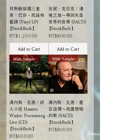
貝斯臉搖擺三重
安妮．克拉克：邊
奏：巴莎、民謠和
境之地～尋回失落
藍調 (Vinyl LP)
世界的音樂 (SACD)
【Stockfisch】
【Stockfisch】
Price
Price
NT$1,250.00
NT$800.00
Add to Cart
Add to Cart
With Sample
With Sample
漢內斯．瓦德：詩
漢內斯．瓦德：還
人小徑 Hannes
在這裡～我還想唱
Wader: Poetenweg -
的歌 (SACD)
Live (CD)
【Stockfisch】
【Stockfisch】
Price
NT$800.00
Price
NT$650.00