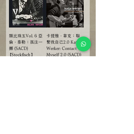
類比珠玉Vol. 6 亞
卡提雅．韋克：聯
倫．泰勒：孤注一
繫我自已2.0 Katja
擲 (SACD)
Werker: Contact
【Stockfisch】
Myself 2.0 (SACD)
【Stockfisch】
Price
NT$800.00
Price
NT$800.00
Add to Cart
Add to Cart
With Sample
With Sample
卡提雅．韋克：聯
古琴精神：約翰．