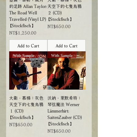
的足跡 Allan Taylor:
天空下的七隻烏鴉
The Road Well
２ (CD)
Travelled (Vinyl LP)
【Stockfisch】
【Stockfisch】
Price
NT$650.00
Price
NT$1,250.00
Add to Cart
Add to Cart
With Sample
With Sample
大衛．慕楊：灰色
沃納．萊默希特：
天空下的七隻烏鴉
琴弦魔法 Werner
１ (CD)
Lämmerhirt:
【Stockfisch】
SaitenZauber (CD)
【Stockfisch】
Price
NT$650.00
Price
NT$650.00