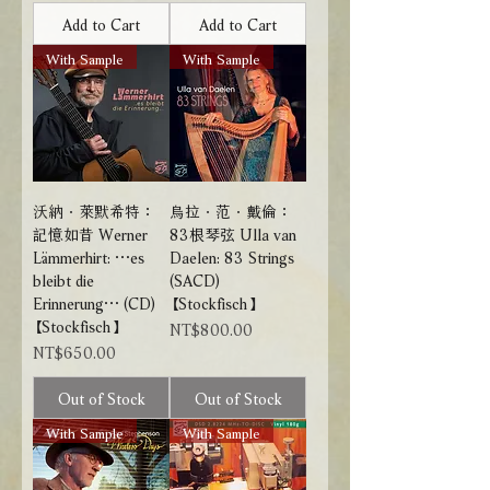
Add to Cart
Add to Cart
With Sample
With Sample
沃納．萊默希特：
烏拉．范．戴倫：
記憶如昔 Werner
83根琴弦 Ulla van
Lämmerhirt: …es
Daelen: 83 Strings
bleibt die
(SACD)
Erinnerung… (CD)
【Stockfisch】
【Stockfisch】
Price
NT$800.00
Price
NT$650.00
Out of Stock
Out of Stock
With Sample
With Sample