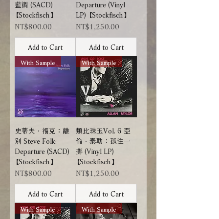
藍調 (SACD)
Departure (Vinyl
【Stockfisch】
LP) 【Stockfisch】
Price
Price
NT$800.00
NT$1,250.00
Add to Cart
Add to Cart
With Sample
With Sample
史蒂夫．福克：離
類比珠玉Vol. 6 亞
別 Steve Folk:
倫．泰勒：孤注一
Departure (SACD)
擲 (Vinyl LP)
【Stockfisch】
【Stockfisch】
Price
Price
NT$800.00
NT$1,250.00
Add to Cart
Add to Cart
With Sample
With Sample