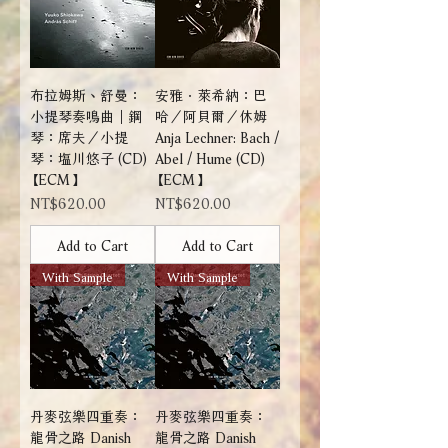
布拉姆斯、舒曼：
安雅．萊希納：巴
小提琴奏鳴曲｜鋼
哈／阿貝爾／休姆
琴：席夫／小提
Anja Lechner: Bach /
琴：塩川悠子 (CD)
Abel / Hume (CD)
【ECM】
【ECM】
Price
Price
NT$620.00
NT$620.00
Add to Cart
Add to Cart
With Sample
With Sample
丹麥弦樂四重奏：
丹麥弦樂四重奏：
龍骨之路 Danish
龍骨之路 Danish