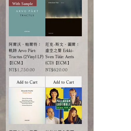
With Sample
阿爾沃．帕爾特：
厄克-斯文．圖爾：
軌跡 Arvo Pärt:
虛空之聲 Erkki-
Tractus (2Vinyl LP)
Sven Tüür: Aeris
【ECM】
(CD) 【ECM】
Price
Price
NT$1,750.00
NT$620.00
Add to Cart
Add to Cart