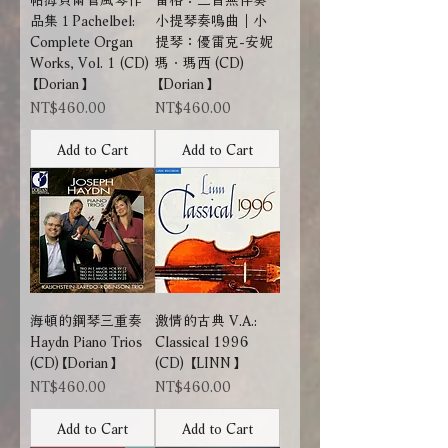
品集１Pachelbel:
小提琴奏鳴曲｜小
Complete Organ
提琴：優雷克-安妮
Works, Vol. 1 (CD)
瑪．瑪西 (CD)
【Dorian】
【Dorian】
Price
Price
NT$460.00
NT$460.00
Add to Cart
Add to Cart
海頓的鋼琴三重奏
激情的古典 V.A.:
Haydn Piano Trios
Classical 1996
(CD)【Dorian】
(CD) 【LINN】
Price
Price
NT$460.00
NT$460.00
Add to Cart
Add to Cart