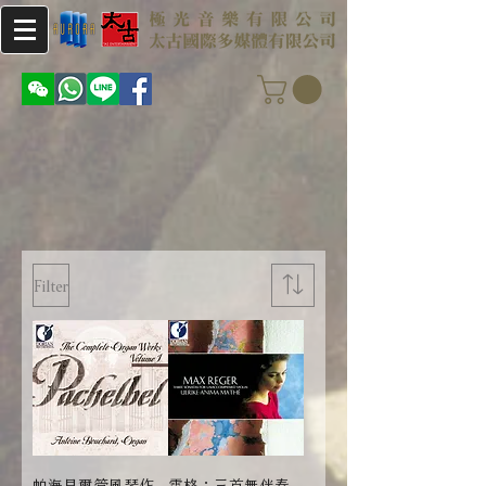
Filter
帕海貝爾管風琴作
雷格：三首無伴奏