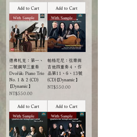
Add to Cart
Add to Cart
With Sample
With Sample
德弗札克：第一、
帕格尼尼：弦樂與
二號鋼琴三重奏
吉他四重奏４，作
Dvořák: Piano Trio
品第11、6、13號
No. 1 & 2 (CD)
(CD)【Dynamic】
【Dynamic】
Price
NT$550.00
Price
NT$550.00
Add to Cart
Add to Cart
With Sample
With Sample