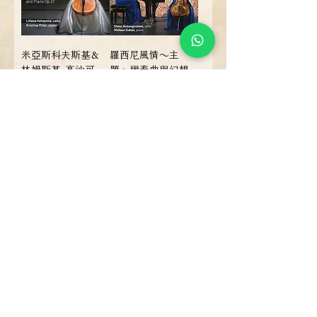
米亞斯科夫斯基＆
羅西尼風情～主
林姆斯基-高沙可
題、變奏曲與幻想
夫：大提琴作品
曲 Rossiniana -
Myaskovsky &
Themes, Variations
Rimsky-Korsakov:
and Fantasias (CD)
Cello Works (CD)
【Dynamic】
【Dynamic】
Price
NT$550.00
Price
NT$550.00
Add to Cart
Add to Cart
With Sample
郭婷娜：寶可夢瘋
亨氏．霍利格 Heinz