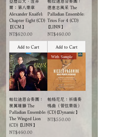
亞歷山大．涅菲
帕拉迪恩合奏團：
爾：第八樂章
德意志風采 The
Alexander Knaifel:
Palladian Ensemble:
Chapter Eight (CD)
Trios For 4 (CD)
【ECM】
【LINN】
Price
Price
NT$620.00
NT$460.00
Add to Cart
Add to Cart
With Sample
帕拉迪恩合奏團：
帕格尼尼：祈禱奏
展翼雄獅 The
鳴曲（管弦樂版）
Palladian Ensemble:
(CD)【Dynamic】
The Winged Lion
Price
NT$550.00
(CD) 【LINN】
Price
NT$460.00