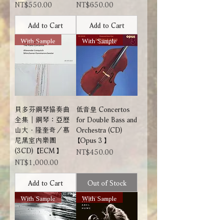
Price
Price
NT$550.00
NT$650.00
Add to Cart
Add to Cart
With Sample
With Sample
貝多芬鋼琴協奏曲
低音皇 Concertos
全集｜鋼琴：亞歷
for Double Bass and
山大．隆奎奇／慕
Orchestra (CD)
尼黑室內樂團
【Opus 3】
(3CD) 【ECM】
Price
NT$450.00
Price
NT$1,000.00
Add to Cart
Out of Stock
With Sample
With Sample