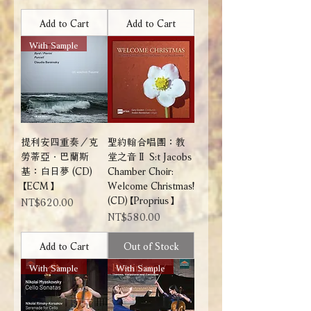
Add to Cart
Add to Cart
With Sample
提利安四重奏／克
聖約翰合唱團：教
勞蒂亞．巴蘭斯
堂之音Ⅱ S:t Jacobs
基：白日夢 (CD)
Chamber Choir:
【ECM】
Welcome Christmas!
(CD)【Proprius】
Price
NT$620.00
Price
NT$580.00
Add to Cart
Out of Stock
With Sample
With Sample