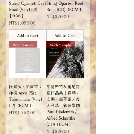
String Quartet: Keel
String Quartet: Keel
Road (Vinyl LP)
Road (CD) 【ECM】
【ECM】
Price
NT$620.00
Price
NT$1,050.00
Add to Cart
Add to Cart
With Sample
With Sample
阿爾沃．帕爾特：
亨德密特＆施尼特
淨境 Arvo Pärt:
克作品集｜鋼琴：
Tabula rasa (Vinyl
安娜．高菈麗／義
LP) 【ECM】
大利瑞士管弦樂團
Paul Hindemith /
Price
NT$1,750.00
Alfred Schnittke
(CD) 【ECM】
Price
NT$620.00