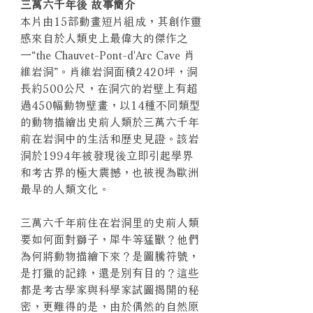
三萬六千年後 故事簡介
本片由15部動畫短片組成，其創作靈
感來自於人類史上最偉大的傑作之
一“the Chauvet-Pont-d'Arc Cave 肖
維岩洞”。肖維岩洞面積2420坪，洞
長約500公尺，在洞穴的岩壁上有超
過450幅動物壁畫，以14種不同類型
的動物描繪出史前人類於三萬六千年
前在岩洞中的生活和歷史見證。該岩
洞於1994年被發現後立即引起學界
和考古界的極大震撼，也被視為歐洲
最早的人類文化。
三萬六千年前住在岩洞里的史前人類
要如何面對獅子，犀牛等猛獸？他們
為何將動物描繪下來？是圖騰符號，
是打獵的記錄，還是別有目的？這些
都是考古學家與科學家試圖揭開的秘
密，更難得的是，由於偶然的自然原