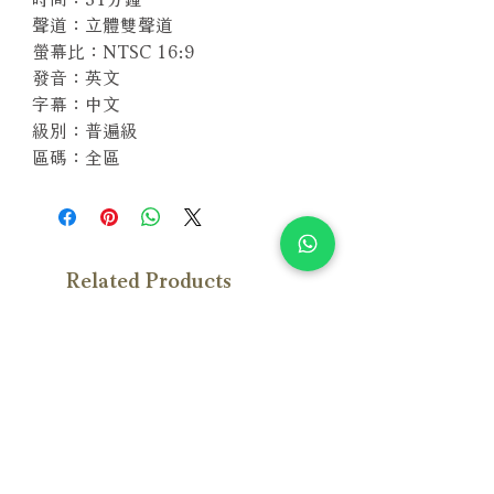
聲道：立體雙聲道
螢幕比：NTSC 16:9
發音：英文
字幕：中文
級別：普遍級
區碼：全區
Related Products
With Sample