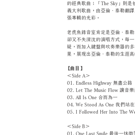
的經典歌曲；「The Sky」則是他
義大利歌曲，由亞倫．泰勒翻譯
張專輯的光彩。
老虎魚錄音室肯定是亞倫．泰勒
卻又不失深沈的演唱方式，每一
疑，而加入鍵盤與吹奏樂器的多
果，展現出亞倫．泰勒的生涯高
【曲目】
＜Side A＞
01. Endless Highway 無盡公路
02. Let The Music Flow 讓
03. All Is One 合而為一
04. We Stood As One 我們
05. I Followed Her Into T
＜Side B＞
01. One Last Smile 最後一抹