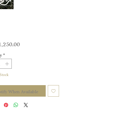
Price
,250.00
y
*
Stock
tify When Available