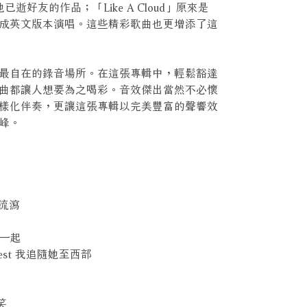
已逝好友的作品；「Like A Cloud」原來是
成英文版本演唱。這些精彩歌曲也更增添了這
最自在的錄音場所。在這張專輯中，輕鬆豁達
曲都讓人想要為之喝彩。音效傑出當然不必懷
樣化伴奏，更讓這張專輯以完美豐富的聲響效
峰。
音樂流瀉
站在一起
he West 我追隨她至西部
微笑