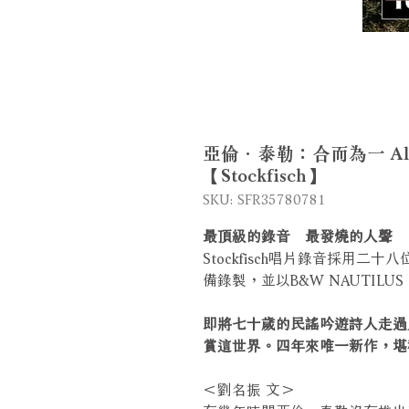
亞倫．泰勒：合而為一 Allan Tay
【Stockfisch】
SKU: SFR35780781
最頂級的錄音 最發燒的人聲
Stockfisch唱片錄音採用二
備錄製，並以B&W NAUTILUS
即將七十歲的民謠吟遊詩人走過
賞這世界。四年來唯一新作，堪
＜劉名振 文＞