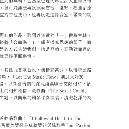
正式的專輯，因為這位現代吟遊詩人正經歷他
，很可能無法再次演奏吉他！還好，經過治療
重拾吉他技巧，也再度走進錄音室，帶來的就
。
野心的作品。歌詞以無數的「一」做為主軸，
終將「合而為一」，頗有道家思想的影子。而
昂的方式告訴我們，這是亞倫．泰勒對命運的
就已經值回票價。
，其餘九首歌曲也同樣精彩萬分。以傳統公路
開場，「Let The Music Flow」則加入好友
尼亞語演唱，以異國情調的深沈滄桑嗓音交融相和，講
知相惜。最終曲「The Best I Could」
生觀，以簡單的鋼琴伴奏演唱，清澈乾淨的為
：「I Followed Her Into The
葛萊美獎終身成就獎的民謠歌手Tom Paxton