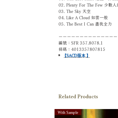
02. Plenty For The Few 少
03. The Sky 天空
04. Like A Cloud 如雲一般
05. The Best I Can 盡我全力
－－－－－－－－－－－－－－
編號：SFR 357.8078.1
條碼：4013357807815
【SACD版本】
Related Products
With Sample