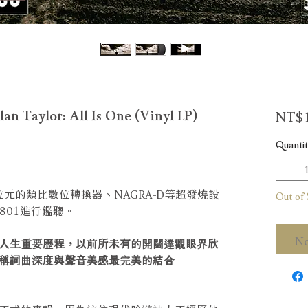
NT$1
lor: All Is One (Vinyl LP)
Quantit
十八位元的類比數位轉換器、NAGRA-D等超發燒設
Out of 
 801進行鑑聽。
No
人生重要歷程，以前所未有的開闊達觀眼界欣
稱詞曲深度與聲音美感最完美的結合