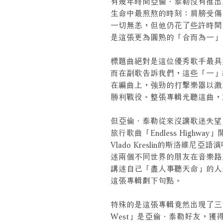
有幾年時間亞倫．泰勒沒有推出
生命中最煎熬的時刻：肩膀受傷
一切無恙，但他仍花了些許時間
是這張更為圓熟的「合而為一」
標題曲絕對是這位優秀歌手最具
而在副歌告訴我們，這些「一」
在編曲上，強勁的打擊樂器以激
勝利戰役。整張專輯光聽這曲，
但亞倫．泰勒從來沒讓歌迷失望
旅行歌曲「Endless Highway」
Vlado Kreslin的斯洛維
述兩個不同世界的朋友在音樂路上的相
講述自己「盡人事聽天命」的人
這張專輯劃下句點。
特殊的是這張專輯竟然出現了三首翻唱歌曲
West」是亞倫．泰勒好友，獲得