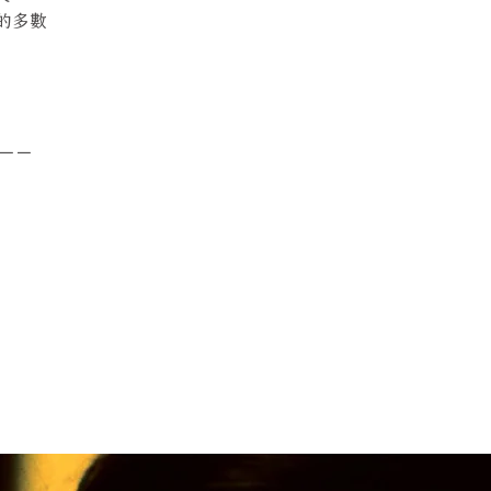
數人的多數
－－