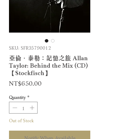
SKU: SFR35790012
亞倫．泰勒：記憶之旅 Allan
Taylor: Behind the Mix (CD)
【Stockfisch】
Price
NT$650.00
Quantity
*
Out of Stock
Notify When Available