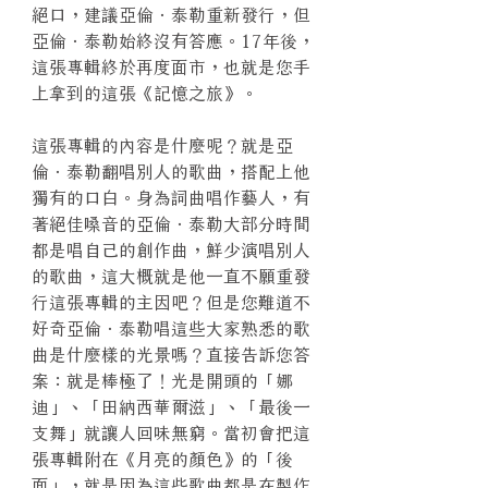
絕口，建議亞倫．泰勒重新發行，但
亞倫．泰勒始終沒有答應。17年後，
這張專輯終於再度面市，也就是您手
上拿到的這張《記憶之旅》。
這張專輯的內容是什麼呢？就是亞
倫．泰勒翻唱別人的歌曲，搭配上他
獨有的口白。身為詞曲唱作藝人，有
著絕佳嗓音的亞倫．泰勒大部分時間
都是唱自己的創作曲，鮮少演唱別人
的歌曲，這大概就是他一直不願重發
行這張專輯的主因吧？但是您難道不
好奇亞倫．泰勒唱這些大家熟悉的歌
曲是什麼樣的光景嗎？直接告訴您答
案：就是棒極了！光是開頭的「娜
迪」、「田納西華爾滋」、「最後一
支舞」就讓人回味無窮。當初會把這
張專輯附在《月亮的顏色》的「後
面」，就是因為這些歌曲都是在製作