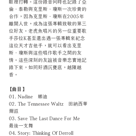
眶裡打轉。這份錄音同時也記錄了亞
倫．泰勒與克里斯．瓊斯一次珍貴的
合作，因為克里斯．瓊斯在2005年
離開人世，成為這張專輯致敬的第三
位好友。老虎魚唱片的另一位重要歌
手莎拉K甚至還出過一張專輯來紀念
這位天才吉他手，就可以看出克里
斯．瓊斯與這些唱作歌手之間的友
情。這些深刻的友誼被音樂忠實地記
錄下來，如同好酒沉甕底，越陳越
香。
【曲目】
01. Nadine 娜迪
02. The Tennessee Waltz 田納西華
爾滋
03. Save The Last Dance For Me
最後一支舞
04. Story: Thinking Of Derroll