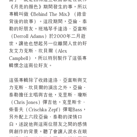
《月亮的顏色》期間發生的事，所以
專輯叫做《Behind The Mix》（錄音
背後的故事）。這段期間，亞倫．泰
勒的好朋友，班鳩琴手達洛．亞當斯
（Derroll Adams）於2000年二月逝
世，讓他也想起另一位離開人世的好
友艾力克斯．坎貝爾（Alex
Campbell），所以特別製作了這張專
輯懷念這兩位好友。
這張專輯除了收錄達洛．亞當斯與艾
力克斯．坎貝爾的演出之外，亞倫．
泰勒擔任主唱與吉他，克里斯．瓊斯
（Chris Jones）彈吉他，克里斯卡．
柴普夫（Crischka Zepf）彈電Bass，
另外配上六段亞倫．泰勒的深情口
白，述說他與這兩位朋友之間的感情
與創作的背景，聽了會讓人淚水在眼