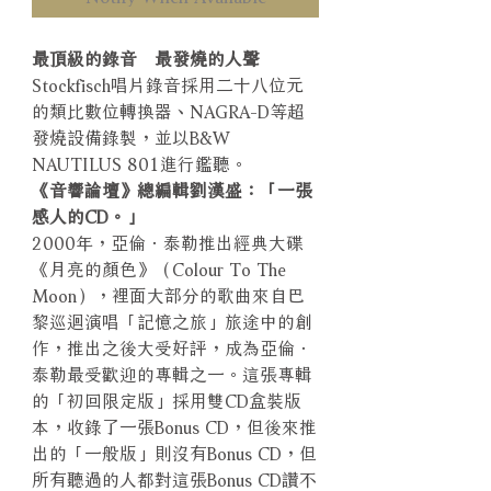
最頂級的錄音 最發燒的人聲
Stockfisch唱片錄音採用二十八位元
的類比數位轉換器、NAGRA-D等超
發燒設備錄製，並以B&W
NAUTILUS 801進行鑑聽。
《音響論壇》總編輯劉漢盛：「一張
感人的CD。」
2000年，亞倫．泰勒推出經典大碟
《月亮的顏色》（Colour To The
Moon），裡面大部分的歌曲來自巴
黎巡迴演唱「記憶之旅」旅途中的創
作，推出之後大受好評，成為亞倫．
泰勒最受歡迎的專輯之一。這張專輯
的「初回限定版」採用雙CD盒裝版
本，收錄了一張Bonus CD，但後來推
出的「一般版」則沒有Bonus CD，但
所有聽過的人都對這張Bonus CD讚不