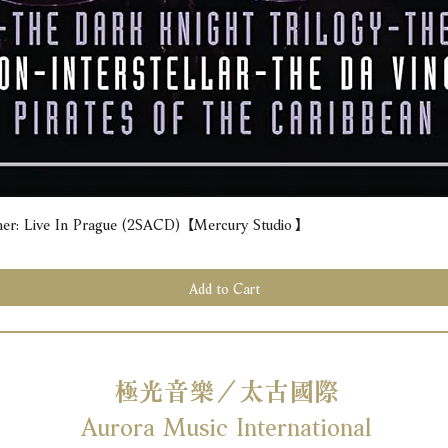
e In Prague (2SACD) 【Mercury Studio】
Quick View
Add to Cart
極光音樂／太古國際
Aurora Music International