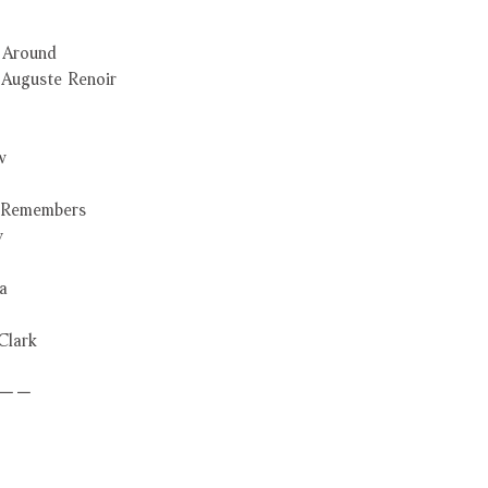
Around
guste Renoir
w
Remembers
y
a
lark
－－