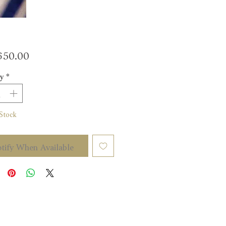
Price
50.00
y
*
Stock
tify When Available