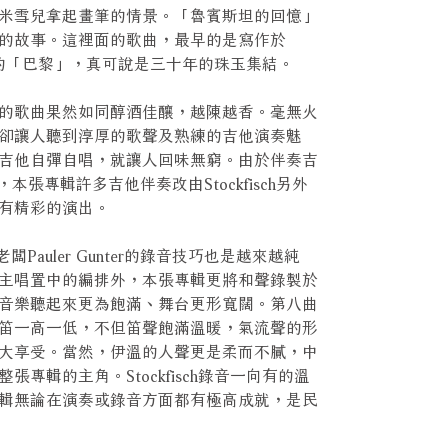
米雪兒拿起畫筆的情景。「魯賓斯坦的回憶」
的故事。這裡面的歌曲，最早的是寫作於
過的「巴黎」，真可說是三十年的珠玉集結。
的歌曲果然如同醇酒佳釀，越陳越香。毫無火
卻讓人聽到淳厚的歌聲及熟練的吉他演奏魅
吉他自彈自唱，就讓人回味無窮。由於伴奏吉
世，本張專輯許多吉他伴奏改由Stockfisch另外
有精彩的演出。
h老闆Pauler Gunter的錄音技巧也是越來越純
主唱置中的編排外，本張專輯更將和聲錄製於
音樂聽起來更為飽滿、舞台更形寬闊。第八曲
笛一高一低，不但笛聲飽滿溫暖，氣流聲的形
大享受。當然，伊溫的人聲更是柔而不膩，中
專輯的主角。Stockfisch錄音一向有的溫
輯無論在演奏或錄音方面都有極高成就，是民