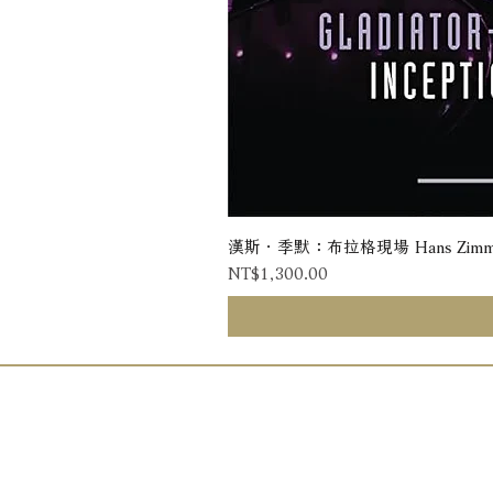
漢斯．季默：布拉格現場 Hans Zimmer: Liv
Price
NT$1,300.00