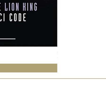
Susan Wong：靠近你（25週年紀
Price
NT$950.00