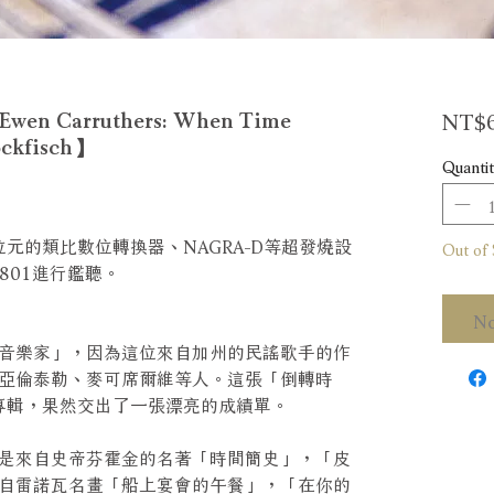
NT$6
Carruthers: When Time
ockfisch】
Quantit
十八位元的類比數位轉換器、NAGRA-D等超發燒設
Out of 
 801進行鑑聽。
No
音樂家」，因為這位來自加州的民謠歌手的作
亞倫泰勒、麥可席爾維等人。這張「倒轉時
第一張專輯，果然交出了一張漂亮的成績單。
是來自史帝芬霍金的名著「時間簡史」，「皮
自雷諾瓦名畫「船上宴會的午餐」，「在你的