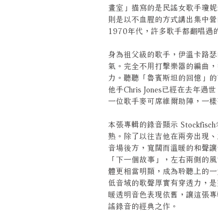
畫室」描寫的是民謠女歌手瓊妮
則是以不血腥的方式講出集中營
1970年代，許多歌手都翻唱
身為祖父級的歌手，伊溫卡路瑟
氣。完全不用打擊樂器的編曲，
力。聽聽「魯賓斯坦的回憶」的
他手Chris Jones已經在去年過
一位歌手麥可席維爾助陣，一樣
本張專輯的錄音顯示 Stockfisc
熟。除了以往吉他在兩旁出現、
音場後方，寬闊而溫暖的和聲讓
「下一個故事」，左右兩側的風
體更相當明顯，成為聆聽上的一
低音域的歌聲厚實有穿透力，是整張
暖透明音色表現依舊，讓這張專
謠錄音的經典之作。