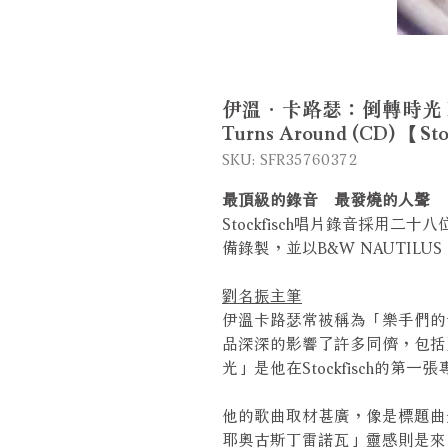
伊溫．卡路瑟：倒轉時光 Ewen 
Turns Around (CD) 【St
SKU: SFR35760372
最頂級的錄音 最發燒的人聲
Stockfisch唱片錄音採用二
備錄製，並以B&W NAUTILUS
劉名振主筆
伊溫卡路瑟常被稱為「樂手們的
品深深的影響了許多同儕，包括
光」是他在Stockfisch的
他的歌曲取材甚廣，像是標題曲
耶奧古斯丁雷諾瓦」靈感則是來