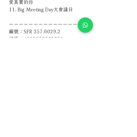
愛真實的你
11. Big Meeting Day大會議日
－－－－－－－－－－－－－－－－
編號：SFR 357.6029.2
條碼：4013357602922
Related Products
With Sample
With Sample