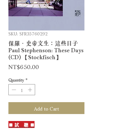
SKU: SFR35760292
保羅．史帝文生：這些日子
Paul Stephenson: These Days
(CD) 【Stockfisch】
Price
NT$650.00
Quantity
*
Add to Cart
■ 試 聽 ■