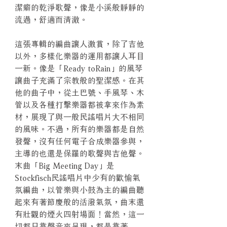
潔癖的乾淨歌聲，像是小溪般靜靜的
流過，舒適而清澈。
這張專輯的編曲讓人激賞，除了吉他
以外，多樣化樂器的運用都讓人耳目
一新。像是「Ready toRain」的風琴
讓曲子充滿了宗教般的聖潔感。在其
他的曲子中，從土巴號、手風琴、木
管以及各種打擊樂器都被拿來作為素
材，展現了與一般民謠唱片大不相同
的風味。不過，所有的樂器都是自然
發聲，沒有任何電子合成樂器參與，
主導的也還是保羅的歌聲與吉他聲。
末曲「Big Meeting Day」是
Stockfisch民謠唱片中少有的歡愉氣
氛編曲，以管樂與小鼓為主的編曲聽
起來有著節慶般的活潑氣氛，曲末還
有壯觀的煙火四射場面！當然，這一
切都只靠聲音來呈現，都是靠著