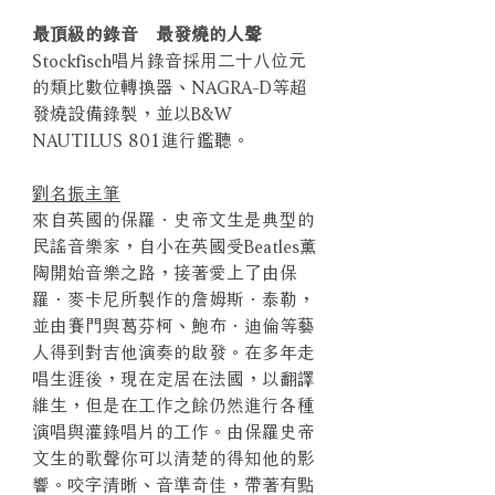
最頂級的錄音 最發燒的人聲
Stockfisch唱片錄音採用二十八位元
的類比數位轉換器、NAGRA-D等超
發燒設備錄製，並以B&W
NAUTILUS 801進行鑑聽。
劉名振主筆
來自英國的保羅．史帝文生是典型的
民謠音樂家，自小在英國受Beatles薰
陶開始音樂之路，接著愛上了由保
羅．麥卡尼所製作的詹姆斯．泰勒，
並由賽門與葛芬柯、鮑布．迪倫等藝
人得到對吉他演奏的啟發。在多年走
唱生涯後，現在定居在法國，以翻譯
維生，但是在工作之餘仍然進行各種
演唱與灌錄唱片的工作。由保羅史帝
文生的歌聲你可以清楚的得知他的影
響。咬字清晰、音準奇佳，帶著有點